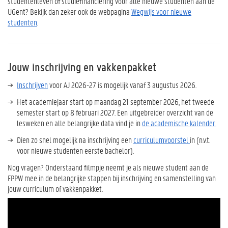
studentenleven of studiefinanciering voor alle nieuwe studenten aan de
UGent? Bekijk dan zeker ook de webpagina
Wegwijs voor nieuwe
studenten
.
Jouw inschrijving en vakkenpakket
Inschrijven
voor AJ 2026-27 is mogelijk vanaf 3 augustus 2026.
Het academiejaar start op maandag 21 september 2026, het tweede
semester start op 8 februari 2027. Een uitgebreider overzicht van de
lesweken en alle belangrijke data vind je in
de academische kalender.
Dien zo snel mogelijk na inschrijving een
curriculumvoorstel
in (n.v.t.
voor nieuwe studenten eerste bachelor).
Nog vragen? Onderstaand filmpje neemt je als nieuwe student aan de
FPPW mee in de belangrijke stappen bij inschrijving en samenstelling van
jouw curriculum of vakkenpakket.