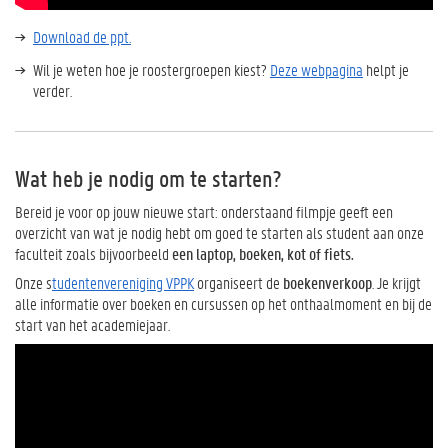
Download de ppt.
Wil je weten hoe je roostergroepen kiest?
Deze webpagina
helpt je
verder.
Wat heb je nodig om te starten?
Bereid je voor op jouw nieuwe start: onderstaand filmpje geeft een
overzicht van wat je nodig hebt om goed te starten als student aan onze
faculteit zoals bijvoorbeeld
een laptop, boeken, kot of fiets.
Onze s
tudentenvereniging VPPK
organiseert de
boekenverkoop
. Je krijgt
alle informatie over boeken en cursussen op het onthaalmoment en bij de
start van het academiejaar.