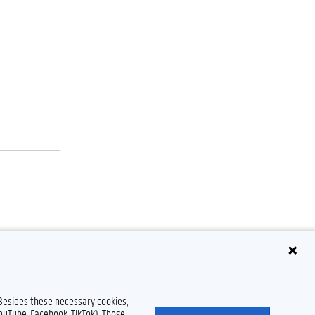
 Besides these necessary cookies,
YouTube, Facebook, TikTok). Those