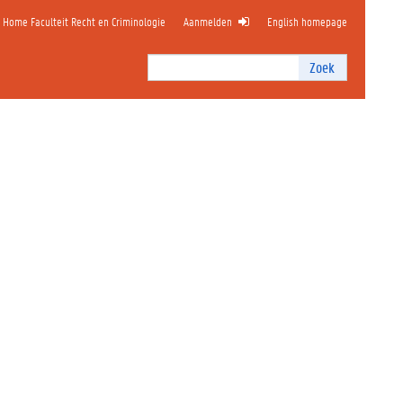
Home Faculteit Recht en Criminologie
Aanmelden
English homepage
Zoek
Zoek
I
n
t
e
r
n
z
o
e
k
e
n