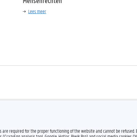
Mensenrechten
Lees meer
es are required for the proper functioning of the website and cannot be refused.
s (CrazyEgg analysis tool, Google, Hotjar, Piwik Pro) and social media cookies (