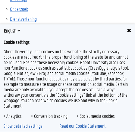
Onderzoek
Dienstverlening
Medewerkers
English
Cookie settings
Ghent University uses cookies on this website. The strictly necessary
cookies are required for the proper functioning of the website and cannot
be refused. Besides these necessary cookies, Ghent University also uses
non-functional cookies such as statistical cookies (CrazyEgg analysis tool,
Google, Hotjar, Piwik Pro) and social media cookies (YouTube, Facebook,
TikTok). Those non-functional cookies may also be set by third parties, for
example to measure site usage or share content on social media. Certain
Feedback
media are only available if you accept the cookies. You can always
withdraw your consent via the "Cookie settings" link at the bottom of the
Privacy
webpage. You can read which cookies we use and why in the Cookie
Disclaimer
Statement.
Cookieverklaring
Analytics
Conversion tracking
Social media cookies
Toegankelijkheid
Show detailed settings
Read our Cookie Statement.
© 2026 Universiteit Gent