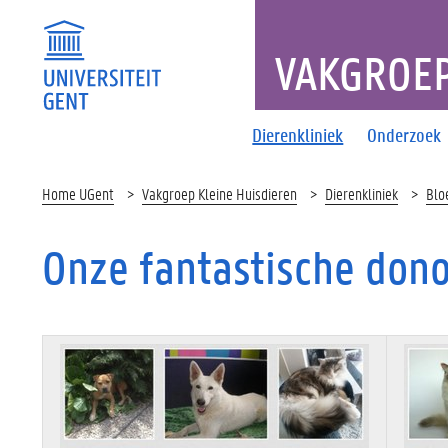
VAKGROEP
Dierenkliniek
Onderzoek
Home UGent
Vakgroep Kleine Huisdieren
Dierenkliniek
Blo
Onze fantastische don