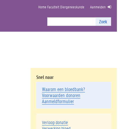
Home Faculteit Diergeneeskunde
Aanmelden
Zoek
Zoek
I
n
t
e
r
n
z
o
e
Snel naar
k
e
Waarom een bloedbank?
n
Voorwaarden donoren
Aanmeld
formulier
Verloop donatie
Verwerking bloed