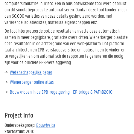
computersimulaties in Trisco. Een in huis ontwikkelde tool werd gebruikt
om dit simulatieproces te automatiseren. Dankzij deze tool konden meer
dan 60.000 variaties van deze details gesimuleerd worden, met
variërende isolatiediktes, materiaaleigenschappen enz.
De tool interpreteerde ook de resultaten en vatte deze automatisch
samen in meer begrijpbare, grafische overzichten. Wienerberger plaatste
deze resultaten in de achtergrond van een web-platform. Dat platform
laat architecten en EPB-verslaggevers toe om oplossingen te vinden en
te vergelijken en om automatisch de rapporten te genereren die nodig
zijn voor de officiële EPB-verslaggeving.
Wetenschappelijke paper
Wienerberger online atlas
Bouwknopen in de EPB-regelgeving - EP-bridge & PAThB2010
Project info
Onderzoeksgroep:
Bouwfysica
Startdatum:
2010