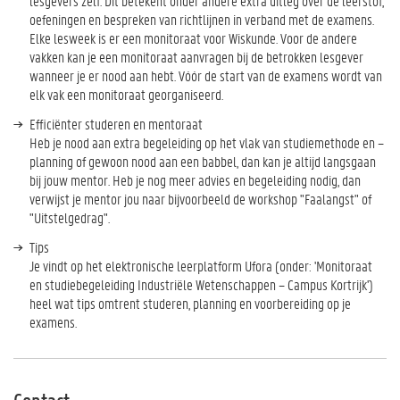
lesgevers zelf. Dit betekent onder andere extra uitleg over de leerstof,
oefeningen en bespreken van richtlijnen in verband met de examens.
Elke lesweek is er een monitoraat voor Wiskunde. Voor de andere
vakken kan je een monitoraat aanvragen bij de betrokken lesgever
wanneer je er nood aan hebt. Vóór de start van de examens wordt van
elk vak een monitoraat georganiseerd.
Efficiënter studeren en mentoraat
Heb je nood aan extra begeleiding op het vlak van studiemethode en –
planning of gewoon nood aan een babbel, dan kan je altijd langsgaan
bij jouw mentor. Heb je nog meer advies en begeleiding nodig, dan
verwijst je mentor jou naar bijvoorbeeld de workshop "Faalangst" of
"Uitstelgedrag".
Tips
Je vindt op het elektronische leerplatform Ufora (onder: 'Monitoraat
en studiebegeleiding Industriële Wetenschappen – Campus Kortrijk')
heel wat tips omtrent studeren, planning en voorbereiding op je
examens.