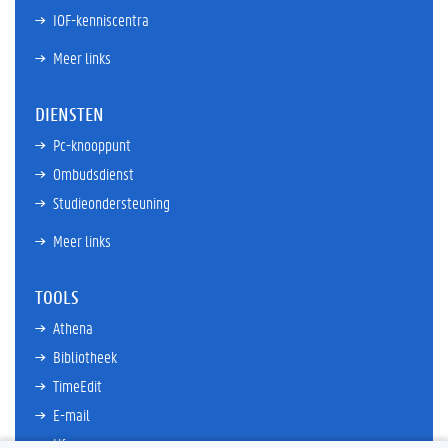
IOF-kenniscentra
Meer links
DIENSTEN
Pc-knooppunt
Ombudsdienst
Studieondersteuning
Meer links
TOOLS
Athena
Bibliotheek
TimeEdit
E-mail
Ufora