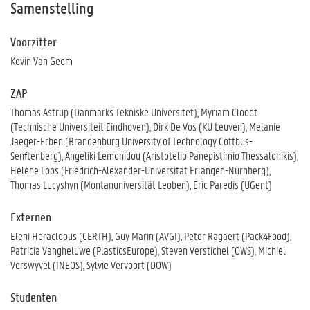
Samenstelling
Voorzitter
Kevin Van Geem
ZAP
Thomas Astrup (Danmarks Tekniske Universitet), Myriam Cloodt
(Technische Universiteit Eindhoven), Dirk De Vos (KU Leuven), Melanie
Jaeger-Erben (Brandenburg University of Technology Cottbus-
Senftenberg), Angeliki Lemonidou (Aristotelio Panepistimio Thessalonikis),
Hélène Loos (Friedrich-Alexander-Universität Erlangen-Nürnberg),
Thomas Lucyshyn (Montanuniversität Leoben), Eric Paredis (UGent)
Externen
Eleni Heracleous (CERTH), Guy Marin (AVGI), Peter Ragaert (Pack4Food),
Patricia Vangheluwe (PlasticsEurope), Steven Verstichel (OWS), Michiel
Verswyvel (INEOS), Sylvie Vervoort (DOW)
Studenten