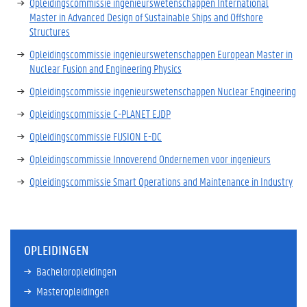
Opleidingscommissie ingenieurswetenschappen International
Master in Advanced Design of Sustainable Ships and Offshore
Structures
Opleidingscommissie ingenieurswetenschappen European Master in
Nuclear Fusion and Engineering Physics
Opleidingscommissie ingenieurswetenschappen Nuclear Engineering
Opleidingscommissie C-PLANET EJDP
Opleidingscommissie FUSION E-DC
Opleidingscommissie Innoverend Ondernemen voor ingenieurs
Opleidingscommissie Smart Operations and Maintenance in Industry
OPLEIDINGEN
Bacheloropleidingen
Masteropleidingen