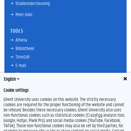
Studieondersteuning
Meer links
TOOLS
Athena
Bibliotheek
TimeEdit
E-mail
Ufora
English
Oasis
Cookie settings
Research Explorer
Ghent University uses cookies on this website. The strictly necessary
cookies are required for the proper functioning of the website and cannot
be refused. Besides these necessary cookies, Ghent University also uses
non-functional cookies such as statistical cookies (CrazyEgg analysis tool,
F
T
L
Y
I
F
Google, Hotjar, Piwik Pro) and social media cookies (YouTube, Facebook,
a
w
i
o
n
l
TikTok). Those non-functional cookies may also be set by third parties, for
c
i
n
u
s
i
example to measure site usage or share content on social media. Certain