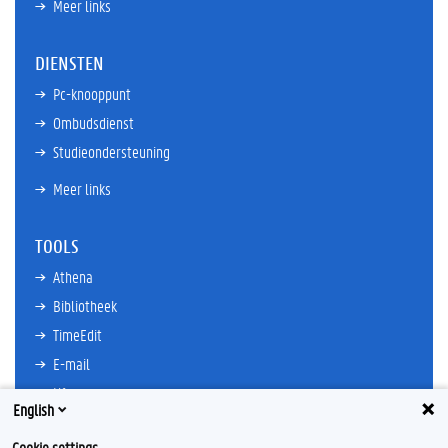
Meer links
DIENSTEN
Pc-knooppunt
Ombudsdienst
Studieondersteuning
Meer links
TOOLS
Athena
Bibliotheek
TimeEdit
E-mail
Ufora
English
Oasis
Cookie settings