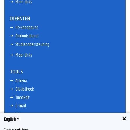
Meer links
DIENSTEN
Pc-knooppunt
Ombudsdienst
Studieondersteuning
Meer links
TOOLS
Athena
Bibliotheek
TimeEdit
E-mail
Ufora
English
Oasis
Cookie settings