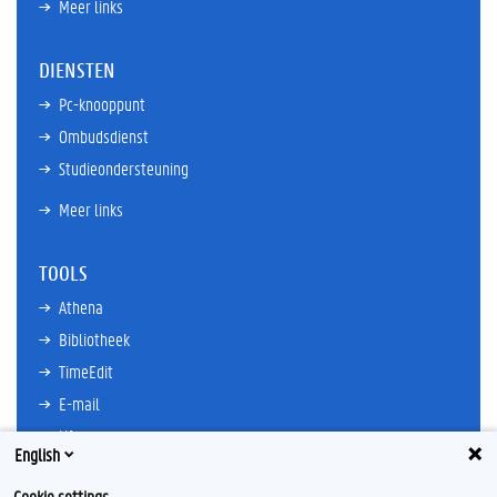
Meer links
DIENSTEN
Pc-knooppunt
Ombudsdienst
Studieondersteuning
Meer links
TOOLS
Athena
Bibliotheek
TimeEdit
E-mail
Ufora
English
Oasis
Cookie settings