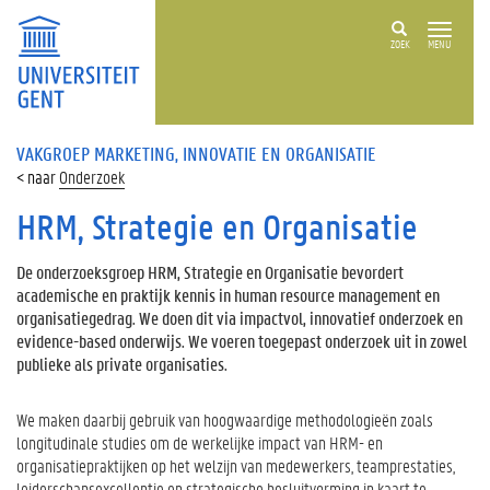
ZOEK
MENU
VAKGROEP MARKETING, INNOVATIE EN ORGANISATIE
Onderzoek
HRM, Strategie en Organisatie
De onderzoeksgroep HRM, Strategie en Organisatie bevordert
academische en praktijk kennis in human resource management en
organisatiegedrag. We doen dit via impactvol, innovatief onderzoek en
evidence-based onderwijs. We voeren toegepast onderzoek uit in zowel
publieke als private organisaties.
We maken daarbij gebruik van hoogwaardige methodologieën zoals
longitudinale studies om de werkelijke impact van HRM- en
organisatiepraktijken op het welzijn van medewerkers, teamprestaties,
leiderschapsexcellentie en strategische besluitvorming in kaart te