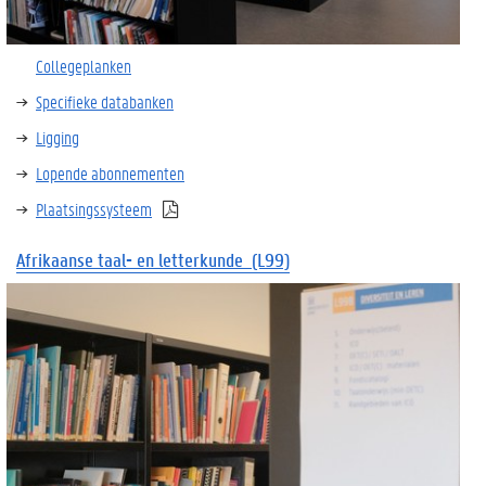
Collegeplanken
Specifieke databanken
Ligging
Lopende abonnementen
Plaatsingssysteem
Afrikaanse
taal
- en
letterkunde
(L99)