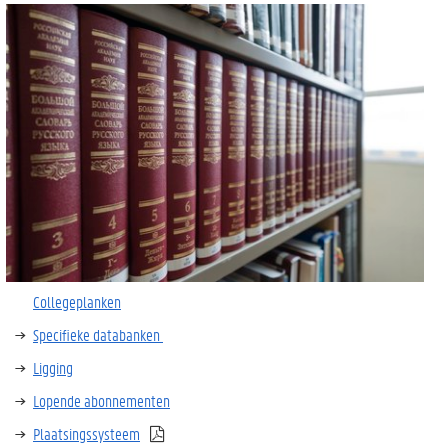
Collegeplanken
Specifieke databanken
Ligging
Lopende abonnementen
Plaatsingssysteem