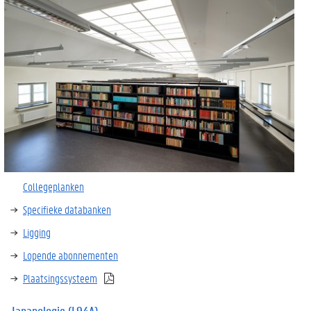
Collegeplanken
Specifieke databanken
Ligging
Lopende abonnementen
Plaatsingssysteem
Japanologie
(
L94A)