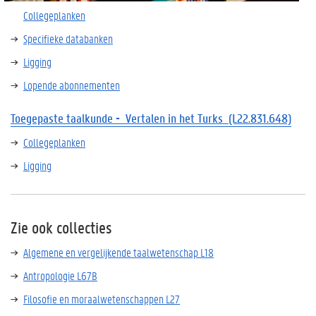
Collegeplanken
Specifieke databanken
Ligging
Lopende abonnementen
Toegepaste
taalkunde
-
Vertalen
in het Turks (L22.831.648)
Collegeplanken
Ligging
Zie ook collecties
Algemene en vergelijkende taalwetenschap L18
Antropologie L67B
Filosofie en moraalwetenschappen L27