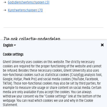
Godsdienstwetenschappen L51
Kunstwetenschappen L70
Zie ook collectie-onderdelen
English
(klik op de link om de werken uit deze rubriek in de catalogus te zien)
Cookie settings
Nieuwe
geschiedenis
-
Overzeese
geschiedenis
(L06.K)
Ghent University uses cookies on this website. The strictly necessary
cookies are required for the proper functioning of the website and cannot
be refused. Besides these necessary cookies, Ghent University also uses
non-functional cookies such as statistical cookies (CrazyEgg analysis tool,
Google, Hotjar, Piwik Pro) and social media cookies (YouTube, Facebook,
TikTok). Those non-functional cookies may also be set by third parties, for
example to measure site usage or share content on social media. Certain
media are only available if you accept the cookies. You can always
withdraw your consent via the "Cookie settings" link at the bottom of the
webpage. You can read which cookies we use and why in the Cookie
Statement.