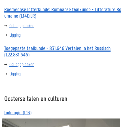
Roemeense
letterkunde
:
Romaanse
taalkunde
-
Littérature
Ro
umaine
(L14D.LR)
Collegeplanken
Ligging
Toegepaste taalkunde - 831.646 Vertalen in het Russisch
(L22.831.646)
Collegeplanken
Ligging
Oosterse talen en culturen
Indologie
(
L13)