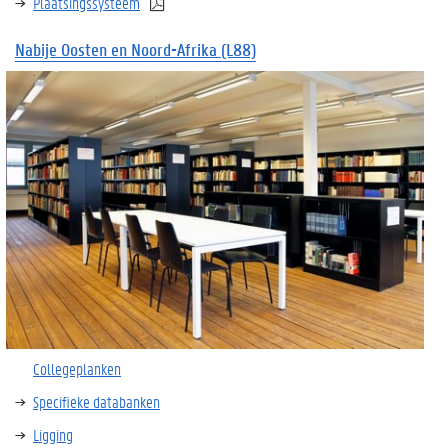
Plaatsingssysteem
Nabije
Oosten
en Noord-Afrika (L88)
Collegeplanken
Specifieke databanken
Ligging