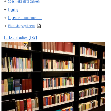
Specifieke databanken
Ligging
Lopende abonnementen
Plaatsingssysteem
Turkse
studies (L87)