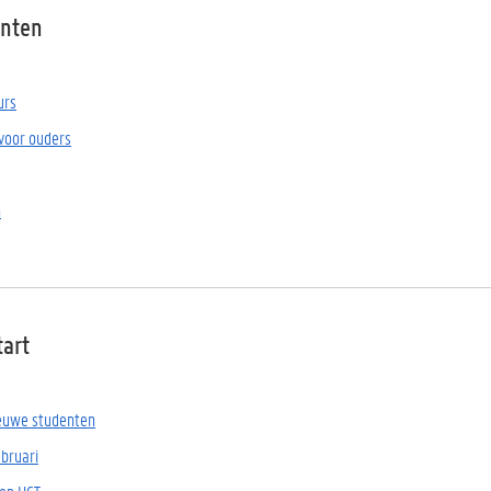
nten
urs
 voor ouders
n
tart
ieuwe studenten
ebruari