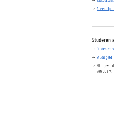
Taalcursuss
Al een dipl
Studeren 
Studentenho
Studiegeld
Niet gevond
van UGent.