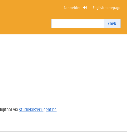
Aanmelden
English homepage
RTE
Zoek
Zoek
I
n
t
e
r
n
z
o
e
k
e
n
igitaal via
studiekiezer.ugent.be
.