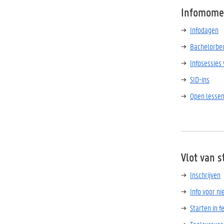
Infomome
Infodagen
Bachelorbe
Infosessies
SID-ins
Open lesse
Vlot van s
Inschrijven
Info voor n
Starten in f