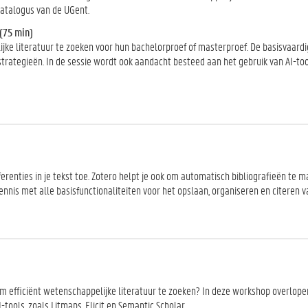
catalogus van de UGent.
(75 min)
jke literatuur te zoeken voor hun bachelorproef of masterproef. De basisvaar
rategieën. In de sessie wordt ook aandacht besteed aan het gebruik van AI-to
erenties in je tekst toe. Zotero helpt je ook om automatisch bibliografieën te m
ennis met alle basisfunctionaliteiten voor het opslaan, organiseren en citeren 
 om efficiënt wetenschappelijke literatuur te zoeken? In deze workshop overlop
tools, zoals Litmaps, Elicit en Semantic Scholar.