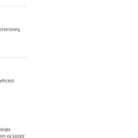
tverlening.
fficiënt
elijke
ken via Google