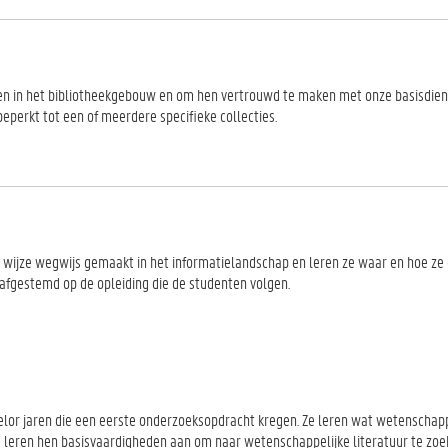
n in het bibliotheekgebouw en om hen vertrouwd te maken met onze basisdiens
eperkt tot een of meerdere specifieke collecties.
 wijze wegwijs gemaakt in het informatielandschap en leren ze waar en hoe ze e
afgestemd op de opleiding die de studenten volgen.
chelor jaren die een eerste onderzoeksopdracht kregen. Ze leren wat wetenschapp
We leren hen basisvaardigheden aan om naar wetenschappelijke literatuur te zoe