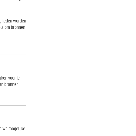
digheden worden
ols om bronnen
aken voor je
van bronnen.
en we mogelijke