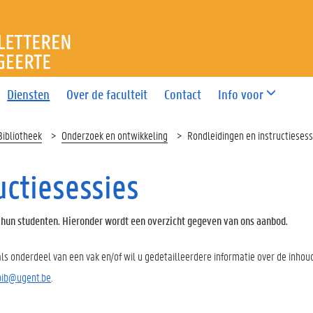
T LETTEREN EN WIJSBEGEE
Diensten
Over de faculteit
Contact
Info voor
Bibliotheek
Onderzoek en ontwikkeling
Rondleidingen en instructiesess
uctiesessies
r hun studenten. Hieronder wordt een overzicht gegeven van ons aanbod.
 als onderdeel van een vak en/of wil u gedetailleerdere informatie over de inhou
wbib@ugent.be
.