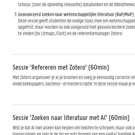
Scholar, (voor de opleiding relevante) databanken en de bibliotheek
Geavanceerd zoeken naar wetenschappelijke literatuur (BaP/MaP) 
Deze sessie geeft studenten de nodige tools mee om wetenschappeli
opgefrist, maar worden nu ook aangevuld met geavanceerdere zoekst
te vinden (bv. Litmaps, Elicit) en de referentiemanager Zotero.
Sessie ‘Refereren met Zotero’ (60min)
Met Zotero organiseer je al je bronnen en voeg je eenvoudig correcte ref
onderzoekspapers, bachelor- of masterscriptie. In deze sessie maak je k
Sessie ‘Zoeken naar literatuur met AI’ (60min)
Wist je dat AI niet alleen kan helpen om teksten te schrijven, maar ook
toepassingen, en leer je de ins en outs kennen van een aantal handige AI-