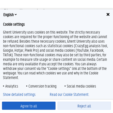
Plagiaatkennis testen
English
Als je je kennis van plagiaat wil testen, kan je terecht op de website van
Cookie settings
Indiana University Bloomington
.
Ghent University uses cookies on this website. The strictly necessary
cookies are required for the proper functioning of the website and cannot
be refused. Besides these necessary cookies, Ghent University also uses
non-functional cookies such as statistical cookies (CrazyEgg analysis tool,
Google, Hotjar, Piwik Pro) and social media cookies (YouTube, Facebook,
TikTok). Those non-functional cookies may also be set by third parties, for
example to measure site usage or share content on social media. Certain
media are only available if you accept the cookies. You can always
withdraw your consent via the "Cookie settings" link at the bottom of the
webpage. You can read which cookies we use and why in the Cookie
Statement.
Analytics
Conversion tracking
Social media cookies
Show detailed settings
Read our Cookie Statement.
Agree to all
Reject all