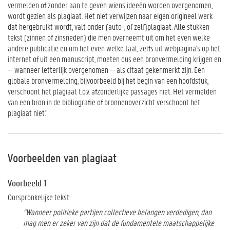
vermelden of zonder aan te geven wiens ideeën worden overgenomen,
wordt gezien als plagiaat. Het niet verwijzen naar eigen origineel werk
dat hergebruikt wordt, valt onder (auto-, of zelf)plagiaat. Alle stukken
tekst (zinnen of zinsneden) die men overneemt uit om het even welke
andere publicatie en om het even welke taal, zelfs uit webpagina's op het
internet of uit een manuscript, moeten dus een bronvermelding krijgen en
-- wanneer letterlijk overgenomen -- als citaat gekenmerkt zijn. Een
globale bronvermelding, bijvoorbeeld bij het begin van een hoofdstuk,
verschoont het plagiaat t.o.v. afzonderlijke passages niet. Het vermelden
van een bron in de bibliografie of bronnenoverzicht verschoont het
plagiaat niet."
Voorbeelden van plagiaat
Voorbeeld 1
Oorspronkelijke tekst:
“Wanneer politieke partijen collectieve belangen verdedigen, dan
mag men er zeker van zijn dat de fundamentele maatschappelijke