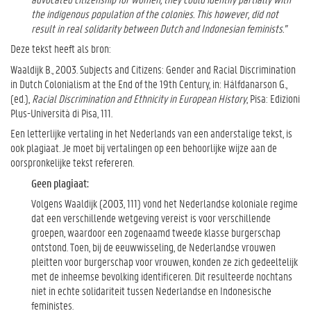
the indigenous population of the colonies. This however, did not
result in real solidarity between Dutch and Indonesian feminists.”
Deze tekst heeft als bron:
Waaldijk B., 2003. Subjects and Citizens: Gender and Racial Discrimination
in Dutch Colonialism at the End of the 19th Century, in: Hálfdanarson G.,
(ed.),
Racial Discrimination and Ethnicity in European History
, Pisa: Edizioni
Plus-Università di Pisa, 111.
Een letterlijke vertaling in het Nederlands van een anderstalige tekst, is
ook plagiaat. Je moet bij vertalingen op een behoorlijke wijze aan de
oorspronkelijke tekst refereren.
Geen plagiaat:
Volgens Waaldijk (2003, 111) vond het Nederlandse koloniale regime
dat een verschillende wetgeving vereist is voor verschillende
groepen, waardoor een zogenaamd tweede klasse burgerschap
ontstond. Toen, bij de eeuwwisseling, de Nederlandse vrouwen
pleitten voor burgerschap voor vrouwen, konden ze zich gedeeltelijk
met de inheemse bevolking identificeren. Dit resulteerde nochtans
niet in echte solidariteit tussen Nederlandse en Indonesische
feministes.