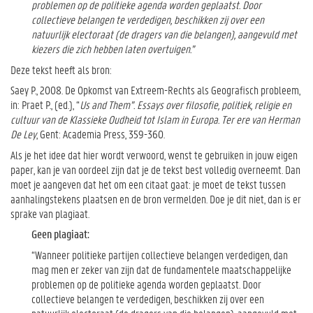
problemen op de politieke agenda worden geplaatst. Door
collectieve belangen te verdedigen, beschikken zij over een
natuurlijk electoraat (de dragers van die belangen), aangevuld met
kiezers die zich hebben laten overtuigen.”
Deze tekst heeft als bron:
Saey P., 2008. De Opkomst van Extreem-Rechts als Geografisch probleem,
in: Praet P., (ed.), “
Us and Them”. Essays over filosofie, politiek, religie en
cultuur van de Klassieke Oudheid tot Islam in Europa. Ter ere van Herman
De Ley
, Gent: Academia Press, 359-360.
Als je het idee dat hier wordt verwoord, wenst te gebruiken in jouw eigen
paper, kan je van oordeel zijn dat je de tekst best volledig overneemt. Dan
moet je aangeven dat het om een citaat gaat: je moet de tekst tussen
aanhalingstekens plaatsen en de bron vermelden. Doe je dit niet, dan is er
sprake van plagiaat.
Geen plagiaat:
“Wanneer politieke partijen collectieve belangen verdedigen, dan
mag men er zeker van zijn dat de fundamentele maatschappelijke
problemen op de politieke agenda worden geplaatst. Door
collectieve belangen te verdedigen, beschikken zij over een