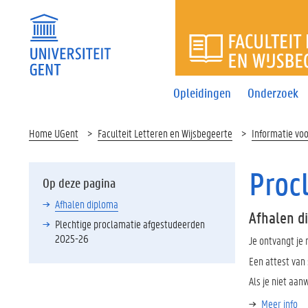
FACULTEI
Opleidingen
Onderzoek
Home UGent
Faculteit Letteren en Wijsbegeerte
Informatie vo
Proc
Op deze pagina
Afhalen diploma
Afhalen d
Plechtige proclamatie afgestudeerden
2025-26
Je ontvangt je 
Een attest van 
Als je niet aan
Meer info