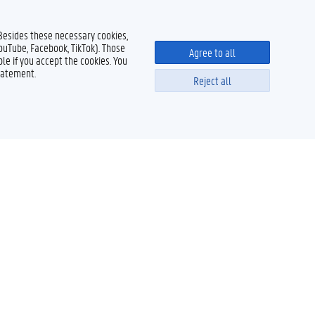
 Besides these necessary cookies,
YouTube, Facebook, TikTok). Those
Agree to all
le if you accept the cookies. You
tatement.
Reject all
Powered by