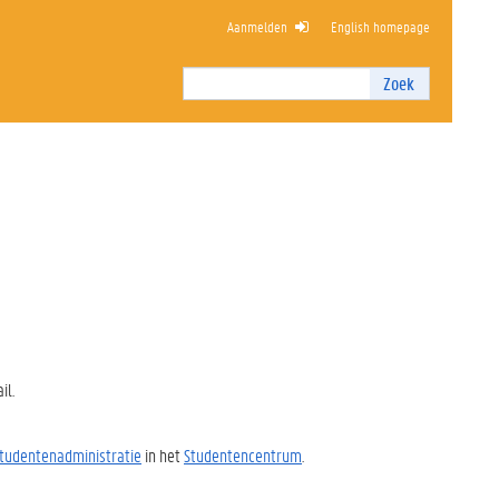
Aanmelden
English homepage
RTE
Zoek
Zoek
I
n
t
e
r
n
z
o
e
k
e
n
il.
tudentenadministratie
in het
Studentencentrum
.