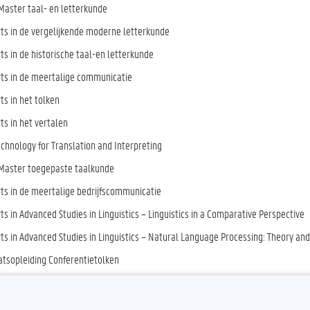
Master taal- en letterkunde
rts in de vergelijkende moderne letterkunde
ts in de historische taal-en letterkunde
rts in de meertalige communicatie
ts in het tolken
ts in het vertalen
echnology for Translation and Interpreting
Master toegepaste taalkunde
rts in de meertalige bedrijfscommunicatie
ts in Advanced Studies in Linguistics – Linguistics in a Comparative Perspective
ts in Advanced Studies in Linguistics – Natural Language Processing: Theory and
tsopleiding Conferentietolken
e Certificate Dutch as a Foreign Language and Applied Communication
e Certificate Computer-Assisted Language Mediation