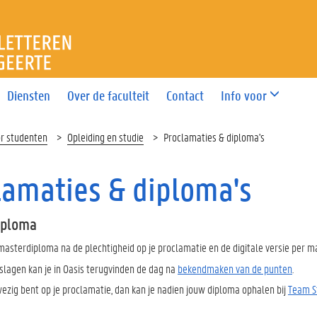
T LETTEREN EN WIJSBEGEE
Diensten
Over de faculteit
Contact
Info voor
or studenten
Opleiding en studie
Proclamaties & diploma's
lamaties & diploma's
iploma
masterdiploma na de plechtigheid op je proclamatie en de digitale versie per ma
slagen kan je in Oasis terugvinden de dag na
bekendmaken van de punten
.
wezig bent op je proclamatie, dan kan je nadien jouw diploma ophalen bij
Team S