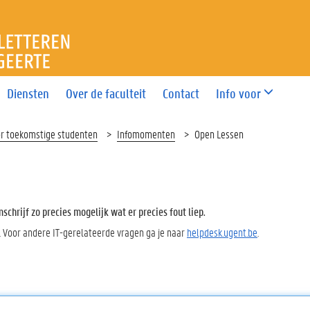
T LETTEREN EN WIJSBEGEE
Diensten
Over de faculteit
Contact
Info voor
or toekomstige studenten
Infomomenten
Open Lessen
chrijf zo precies mogelijk wat er precies fout liep.
. Voor andere IT-gerelateerde vragen ga je naar
helpdesk.ugent.be
.