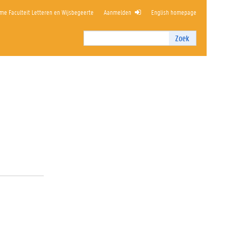
me Faculteit Letteren en Wijsbegeerte
Aanmelden
English homepage
Zoek
Zoek
I
n
t
e
r
n
z
o
e
k
e
n