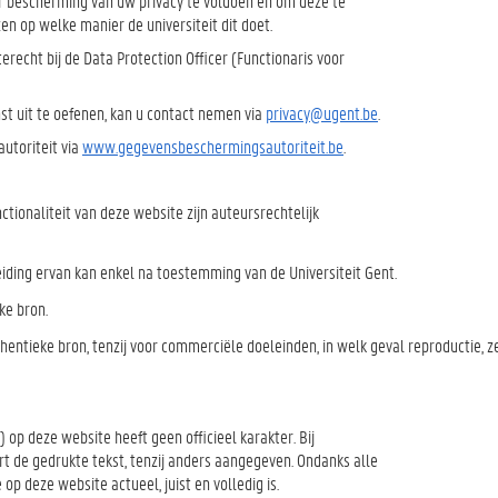
r bescherming van uw privacy te voldoen en om deze te
en op welke manier de universiteit dit doet.
recht bij de Data Protection Officer (Functionaris voor
st uit te oefenen, kan u contact nemen via
privacy@ugent.be
.
utoriteit via
www.gegevensbeschermingsautoriteit.be
.
ctionaliteit van deze website zijn auteursrechtelijk
reiding ervan kan enkel na toestemming van de Universiteit Gent.
ke bron.
entieke bron, tenzij voor commerciële doeleinden, in welk geval reproductie, z
) op deze website heeft geen officieel karakter. Bij
rt de gedrukte tekst, tenzij anders aangegeven. Ondanks alle
op deze website actueel, juist en volledig is.