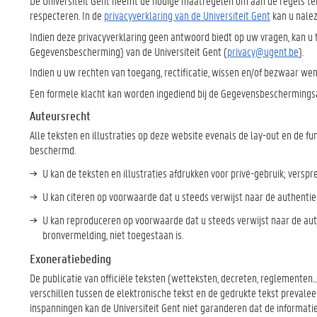
De Universiteit Gent neemt de nodige maatregelen om aan de regels te
respecteren. In de
privacyverklaring van de Universiteit Gent
kan u nalez
Indien deze privacyverklaring geen antwoord biedt op uw vragen, kan u te
Gegevensbescherming) van de Universiteit Gent (
privacy@ugent.be
).
Indien u uw rechten van toegang, rectificatie, wissen en/of bezwaar wen
Een formele klacht kan worden ingediend bij de Gegevensbeschermingsa
Auteursrecht
Alle teksten en illustraties op deze website evenals de lay-out en de fun
beschermd.
U kan de teksten en illustraties afdrukken voor privé-gebruik; versp
U kan citeren op voorwaarde dat u steeds verwijst naar de authentie
U kan reproduceren op voorwaarde dat u steeds verwijst naar de auth
bronvermelding, niet toegestaan is.
Exoneratiebeding
De publicatie van officiële teksten (wetteksten, decreten, reglementen...
verschillen tussen de elektronische tekst en de gedrukte tekst prevalee
inspanningen kan de Universiteit Gent niet garanderen dat de informatie 