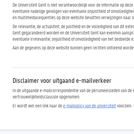
De Universiteit Gent is niet verantwoordelijk voor de informatie op dez
eventuele nadelige gevolgen van eventuele onjuistheid of onvolledig
en multimediasequenties op deze website bevatten verwijzingen naar o
De relevantie, de actualiteit, de juistheid en de volledigheid van dit ex
Gent gegarandeerd worden en de Universiteit Gent kan evenmin aanspra
eventuele irrelevantie, onjuistheid of onvolledigheid van het bedoelde 
Aan de gegevens op deze website kunnen geen rechten ontleend worde
Disclaimer voor uitgaand e-mailverkeer
In de uitgaande e-mailcorrespondentie van de personeelsleden van de U
vertrouwelijkheidsclausule opgenomen.
Er wordt wel een link naar de
e-mailpolicy van de universiteit
voorzien.