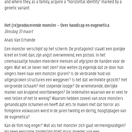
and where they, as a family, acquire a “horizontal identity” marked by a
genetic variant.
Het (re)producerende monster – Over handicap en eugenetica
Dinsdag 31 maart
Anaïs Van Ertvelde
Een monster verschijnt op het scherm. De protagonist slaakt een ijselijke
kreet en trekt dan, zijn angst overwinnend, een pistool. In het
cinemazaaltje houden meerdere mensen uit afgrijzen de handen voor de
ogen. Wat wil ze liever niet zien? Hoe weten zij eigenlijk dat ze door hun
vingers heen naar een monster gluren? Is de verbrande huid vol
uitgesproken structuren een weggever? Is het dat verminkte gezicht? Het
vergroeide lichaam? Het slepende loopje? De wriemelende, dierlijke
manier van kruipend voortbewegen? De ledematen waarvan we er veel te
veel tellen of net te weinig? Waarom hebben zoveel van onze monsters
gehandicapte lichamen en heeft dat iets te maken met dat horror als
filmgenre volwassen werd in de jaren twintig en dertig; hoogtijdagen van
de eugenetica?
Kan de film nog enger? Wat als het monster zich gaat vermenigvuldigen?
Hij geen eenzame zonderling blijkt maar moeder van een