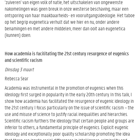
‘zuiveren’ van eigen volk of natie, het uitschakelen van ongewenste
nakomelingen was geen breuk in onze westerse beschaving, maar een
ontsporing van haar maakbaarheids- en vooruitgangsideologie. Het taboe
op het begrip eugenetica verhult dat we hier en nu, onder andere
benamingen en met andere middelen, meer dan ooit aan eugenetica
(kunnen) doen.
How academia is facilitating the 21st century resurgence of eugenics
and scientific racism
Dinsdag 3 maart
Rebecca Sear
Academia was instrumental in the promotion of eugenics when this
ideology first surged in popularity in the early 20th century. In this talk, I
show how academia has facilitated the resurgence of eugenic ideology in
the 21st century. I focus particularly on the issue of scientific racism – the
use and misuse of science to justify racial inequalities and hierarchies.
Scientific racism furthers the ideology that certain people and groups are
inferior to others, a fundamental principle of eugenics. Explicit eugenic
ideology and exceptionally poor quality scholarship promoting the idea