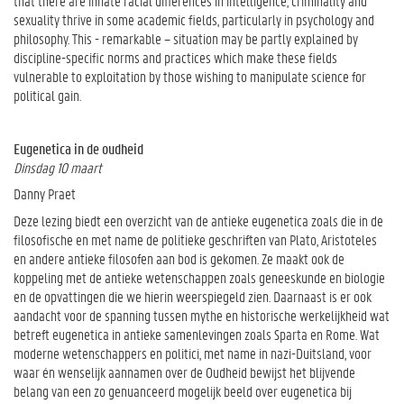
that there are innate racial differences in intelligence, criminality and
sexuality thrive in some academic fields, particularly in psychology and
philosophy. This - remarkable – situation may be partly explained by
discipline-specific norms and practices which make these fields
vulnerable to exploitation by those wishing to manipulate science for
political gain.
Eugenetica in de oudheid
Dinsdag 10 maart
Danny Praet
Deze lezing biedt een overzicht van de antieke eugenetica zoals die in de
filosofische en met name de politieke geschriften van Plato, Aristoteles
en andere antieke filosofen aan bod is gekomen. Ze maakt ook de
koppeling met de antieke wetenschappen zoals geneeskunde en biologie
en de opvattingen die we hierin weerspiegeld zien. Daarnaast is er ook
aandacht voor de spanning tussen mythe en historische werkelijkheid wat
betreft eugenetica in antieke samenlevingen zoals Sparta en Rome. Wat
moderne wetenschappers en politici, met name in nazi-Duitsland, voor
waar én wenselijk aannamen over de Oudheid bewijst het blijvende
belang van een zo genuanceerd mogelijk beeld over eugenetica bij