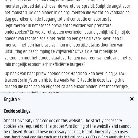
monstergebroed dat zich over de wereld verspreidt. Sluipt de angst voor
het monsterlijke dan binnen in de argumenten die we tot op vandaag de
dag gebruiken om de toegang tot anticonceptie en abortus te
legitimeren? In het steeds prevalenter worden van prenatale
onderzoeken? En welke rol spelen overheden daar eigenlijk in? Zijn zij de
hoeder van rechten zoals het recht op een gezinsleven? Bevrijden zij
mensen met een handicap van hun monsterlijke status door hen van
uitsluiting en beschimping te vrijwaren? Of valt die rol moeilijk te
verzoenen met het aloude staatsverlangen naar een samenleving met zo
min mogelijk economisch inefficiënte burgers?
Op basis van haar prijswinnende boek Handicap. Een bevrijding (2024)
traceert schrijfster en historica Anaïs Van Ertvelde in deze lezing drie
draden die handicap en eugenetica aan elkaar binden: het monsterlijke,
seks en productief burgerschap.
English
Cookie settings
Ghent University uses cookies on this website. The strictly necessary
cookies are required for the proper functioning of the website and cannot
be refused. Besides these necessary cookies, Ghent University also uses
non-functional cookies such as statistical cookies (CrazyEgg analysis tool,