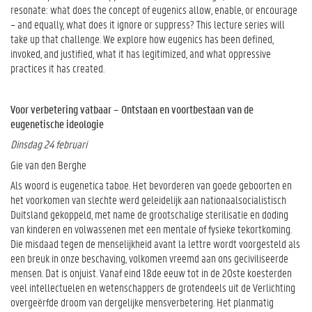
resonate: what does the concept of eugenics allow, enable, or encourage
– and equally, what does it ignore or suppress? This lecture series will
take up that challenge. We explore how eugenics has been defined,
invoked, and justified, what it has legitimized, and what oppressive
practices it has created.
Voor verbetering vatbaar – Ontstaan en voortbestaan van de
eugenetische ideologie
Dinsdag 24 februari
Gie van den Berghe
Als woord is eugenetica taboe. Het bevorderen van goede geboorten en
het voorkomen van slechte werd geleidelijk aan nationaalsocialistisch
Duitsland gekoppeld, met name de grootschalige sterilisatie en doding
van kinderen en volwassenen met een mentale of fysieke tekortkoming.
Die misdaad tegen de menselijkheid avant la lettre wordt voorgesteld als
een breuk in onze beschaving, volkomen vreemd aan ons geciviliseerde
mensen. Dat is onjuist. Vanaf eind 18de eeuw tot in de 20ste koesterden
veel intellectuelen en wetenschappers de grotendeels uit de Verlichting
overgeërfde droom van dergelijke mensverbetering. Het planmatig