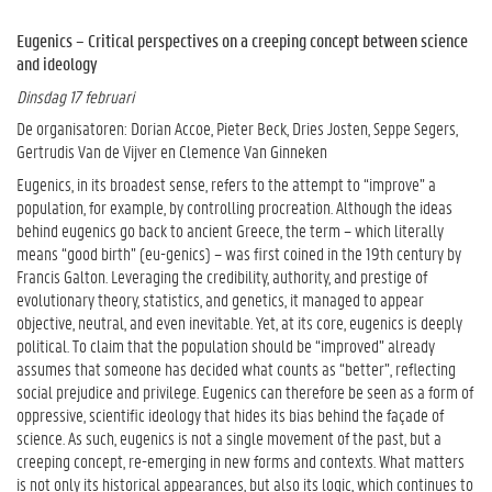
Eugenics – Critical perspectives on a creeping concept between science
and ideology
Dinsdag 17 februari
De organisatoren:
Dorian Accoe, Pieter Beck, Dries Josten, Seppe Segers,
Gertrudis Van de Vijver en Clemence Van Ginneken
Eugenics, in its broadest sense, refers to the attempt to “improve” a
population, for example, by controlling procreation. Although the ideas
behind eugenics go back to ancient Greece, the term – which literally
means “good birth” (eu-genics) – was first coined in the 19th century by
Francis Galton. Leveraging the credibility, authority, and prestige of
evolutionary theory, statistics, and genetics, it managed to appear
objective, neutral, and even inevitable. Yet, at its core, eugenics is deeply
political. To claim that the population should be “improved” already
assumes that someone has decided what counts as “better”, reflecting
social prejudice and privilege. Eugenics can therefore be seen as a form of
oppressive, scientific ideology that hides its bias behind the façade of
science. As such, eugenics is not a single movement of the past, but a
creeping concept, re-emerging in new forms and contexts. What matters
is not only its historical appearances, but also its logic, which continues to