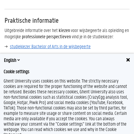
Praktische informatie
Uitgebreide informatie over het
kiezen
voor wijsbegeerte als opleiding en
mogelijke
professionele perspectieven
vind je in de studiekiezer:
studiekiezer Bachelor of Arts in de wijsbegeerte
studiekiezer Master of Arts in de wijsbegeerte
English
Cookie settings
Ghent University uses cookies on this website. The strictly necessary
cookies are required for the proper functioning of the website and cannot
be refused. Besides these necessary cookies, Ghent University also uses
non-functional cookies such as statistical cookies (CrazyEgg analysis tool,
Google, Hotjar, Piwik Pro) and social media cookies (YouTube, Facebook,
TikTok). Those non-functional cookies may also be set by third parties, for
example to measure site usage or share content on social media. Certain
Feedback
media are only available if you accept the cookies. You can always
withdraw your consent via the "Cookie settings" link at the bottom of the
Privacy
webpage. You can read which cookies we use and why in the Cookie
Disclaimer