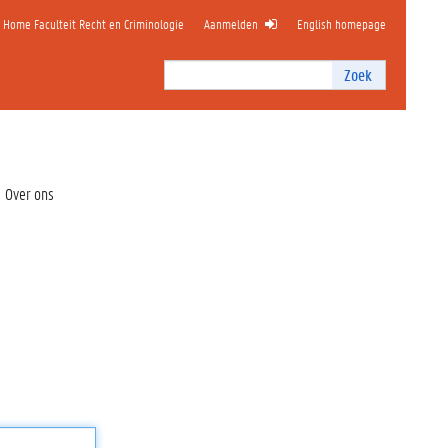
Home Faculteit Recht en Criminologie
Aanmelden
English homepage
Zoek
Zoek
I
n
t
e
r
Over ons
n
z
o
e
k
e
n