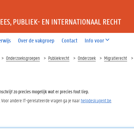
ES, PUBLIEK- EN INTERNATIONAAL RECHT
rwijs
Over de vakgroep
Contact
Info voor
Onderzoeksgroepen
Publiekrecht
Onderzoek
Migratierecht
chrijf zo precies mogelijk wat er precies fout liep.
. Voor andere IT-gerelateerde vragen ga je naar
helpdesk.ugent.be
.