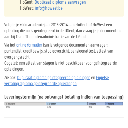
HoGent:
Duplicaat diploma aanvragen
HoWest:
info@howest.be
Volgde je vóór academiejaar 2013-2014 aan HoGent of HoWest een
opleiding die nu is geïntegreerd in de UGent, dan vraag je je documenten
aan bij Team Studentenadministratie van de UGent.
Via het
online formulier
kan je volgende documenten aanvragen:
puntenlijst, creditbewijs, studieoverzicht, pensioenattest, attest van
overgangsrecht.
Opgelet
: een attest van slagen is niet beschikbaar voor geïntegreerde
opleidingen.
Zie ook:
Duplicaat diploma geïntegreerde opleidingen
en
Engelse
vertaling diploma geïntegreerde opleidingen
Leveringstermijn (na ontvangst betaling indien van toepassing)