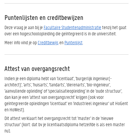
Puntenlijsten en creditbewijzen
Deze vraag je aan bij je
Facultaire Studentenadministratie
tenzij het gaat
over een hogeschoolopleiding die geïntegreerd is in de universiteit.
Meer info vind je op
Creditbewijs
en
Puntenlijst
.
Attest van overgangsrecht
Indien je een diploma hebt van 'licentiaat', 'burgerlijk ingenieur(-
architect)', 'arts', 'huisarts', 'tandarts', 'dierenarts', 'bio-ingenieur',
'aanvullende opleiding' of 'specialisatieopleiding' in de 'oude structuur',
dan kan je een 'attest van overgangsrecht' krijgen (ook voor
geïntegreerde opleidingen 'licentiaat' en 'industrieel ingenieur' uit HoGent
en HoWest).
Dit attest verklaart het overgangsrecht tot 'master' in de 'nieuwe
structuur' (kort: dat bv je licentiaatsdiploma hetzelfde is als een master
nu).