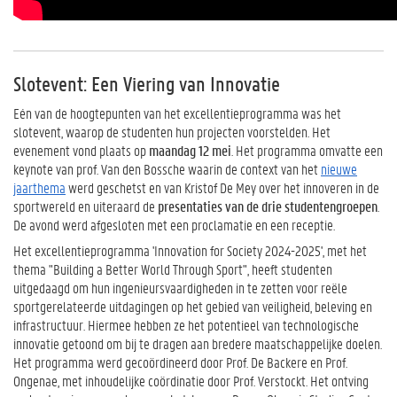
Slotevent: Een Viering van Innovatie
Eén van de hoogtepunten van het excellentieprogramma was het
slotevent, waarop de studenten hun projecten voorstelden. Het
evenement vond plaats op
maandag 12 mei
. Het programma omvatte een
keynote van prof. Van den Bossche waarin de context van het
nieuwe
jaarthema
werd geschetst en van Kristof De Mey over het innoveren in de
sportwereld en uiteraard de
presentaties van de drie studentengroepen
.
De avond werd afgesloten met een proclamatie en een receptie.
Het excellentieprogramma 'Innovation for Society 2024-2025', met het
thema "Building a Better World Through Sport", heeft studenten
uitgedaagd om hun ingenieursvaardigheden in te zetten voor reële
sportgerelateerde uitdagingen op het gebied van veiligheid, beleving en
infrastructuur. Hiermee hebben ze het potentieel van technologische
innovatie getoond om bij te dragen aan bredere maatschappelijke doelen.
Het programma werd gecoördineerd door Prof. De Backere en Prof.
Ongenae, met inhoudelijke coördinatie door Prof. Verstockt. Het ontving