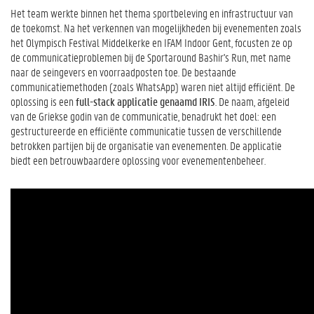
Het team werkte binnen het thema sportbeleving en infrastructuur van
de toekomst. Na het verkennen van mogelijkheden bij evenementen zoals
het Olympisch Festival Middelkerke en IFAM Indoor Gent, focusten ze op
de communicatieproblemen bij de Sportaround Bashir's Run, met name
naar de seingevers en voorraadposten toe. De bestaande
communicatiemethoden (zoals WhatsApp) waren niet altijd efficiënt. De
oplossing is een
full-stack applicatie genaamd IRIS
. De naam, afgeleid
van de Griekse godin van de communicatie, benadrukt het doel: een
gestructureerde en efficiënte communicatie tussen de verschillende
betrokken partijen bij de organisatie van evenementen. De applicatie
biedt een betrouwbaardere oplossing voor evenementenbeheer.