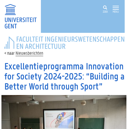
ZOEK
MENU
FACULTEIT
INGENIEURSWETENSCHAPPEN
EN
Nieuwsberichten
ARCHITECTUUR
Excellentieprogramma Innovation
for Society 2024-2025: “Building a
Better World through Sport”