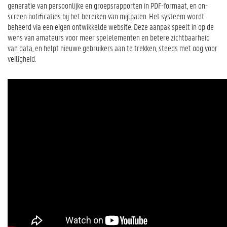
generatie van persoonlijke en groepsrapporten in PDF-formaat, en on-
screen notificaties bij het bereiken van mijlpalen. Het systeem wordt
beheerd via een eigen ontwikkelde website. Deze aanpak speelt in op de
wens van amateurs voor meer spelelementen en betere zichtbaarheid
van data, en helpt nieuwe gebruikers aan te trekken, steeds met oog voor
veiligheid.