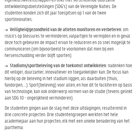
ontwikkelingsdoelstellingen (SDG's) van de Verenigde Naties. De
studenten konden zich dit jaar toespitsen op 1 van de twee
sportinnovaties:
Veiligheid/gezondheid van de atleten monitoren en verbeteren
: om
risico’s op blessures te verminderen, valpartijen te vermijden en in geval
deze toch gebeuren de impact ervan te reduceren en zo snel mogelijk te
communiceren (om bijvoorbeeld te voorkomen dat men bij een
hersenschudding verder blijft sporten).
Stadiums/sportbeleving van de toekomst ontwikkelen
: nadenken hoe
dit veiliger, duurzamer, innovatiever en toegankelijker kan. De focus kan
hierbij op de beleving in het stadium liggen, als daarbuiten (thuis,
fandorpen, …). Sport(beleving) voor allen, en hoe dit te faciliteren op basis
van technologie, kan ook onderwerp vormen van de studie (tevens gelinkt
aan SDG 10 - ongelijkheid verminderen).
De studenten gingen aan de slag met deze uitdagingen, resulterend in
drie concrete projecten. Drie studentengroepen werkten het hele
academiejaar aan hun projecten, elk met een unieke benadering van het
jaarthema: