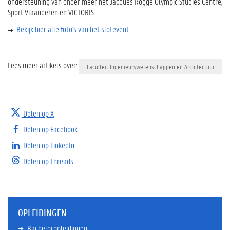
ondersteuning van onder meer het Jacques Rogge Olympic Studies Centre,
Sport Vlaanderen en VICTORIS.
Bekijk hier alle foto's van het slotevent
Lees meer artikels over:
Faculteit Ingenieurswetenschappen en Architectuur
Delen op X
Delen op Facebook
Delen op LinkedIn
Delen op Threads
OPLEIDINGEN
Bacheloropleidingen