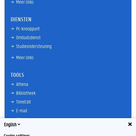
Meer links
DIENSTEN
Pc-knooppunt
Ombudsdienst
Studieondersteuning
Meer links
TOOLS
Athena
Bibliotheek
TimeEdit
E-mail
Ufora
English
Oasis
Cookie settings