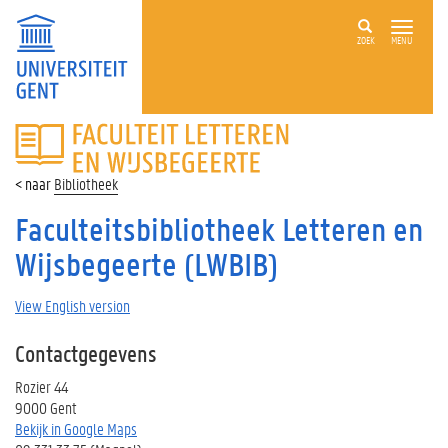
ZOEK
MENU
FACULTEIT
LETTEREN
EN
Bibliotheek
WIJSBEGEERTE
Faculteitsbibliotheek Letteren en
Wijsbegeerte (LWBIB)
View English version
Contactgegevens
Rozier 44
9000 Gent
Bekijk in Google Maps