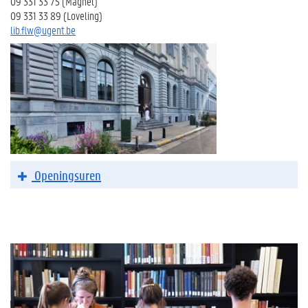
09 331 33 75 (Magnel)
09 331 33 89 (Loveling)
lib.flw@ugent.be
Openingsuren