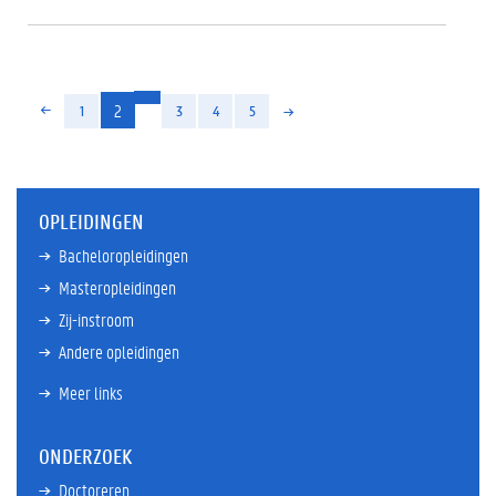
(huidige)
2
1
3
4
5
OPLEIDINGEN
Bacheloropleidingen
Masteropleidingen
Zij-instroom
Andere opleidingen
Meer links
ONDERZOEK
Doctoreren