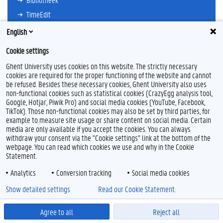
TimeEdit
E-mail
English
Ufora
Cookie settings
Oasis
Ghent University uses cookies on this website. The strictly necessary
Research Explorer
cookies are required for the proper functioning of the website and cannot
be refused. Besides these necessary cookies, Ghent University also uses
non-functional cookies such as statistical cookies (CrazyEgg analysis tool,
Google, Hotjar, Piwik Pro) and social media cookies (YouTube, Facebook,
TikTok). Those non-functional cookies may also be set by third parties, for
example to measure site usage or share content on social media. Certain
Feedback
media are only available if you accept the cookies. You can always
withdraw your consent via the "Cookie settings" link at the bottom of the
Privacy
webpage. You can read which cookies we use and why in the Cookie
Disclaimer
Statement.
Cookieverklaring
Analytics
Conversion tracking
Social media cookies
Toegankelijkheid
Show detailed settings
Read our Cookie Statement.
© 2026 Universiteit Gent
Agree to all
Reject all