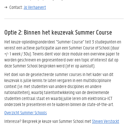
Contact:
Jo Verhaevert
Optie 2: Binnen het keuzevak Summer Course
Het keuze-opleidingsonderdeel "Summer Course" telt 3 studiepunten en
vereist een actieve participatie aan een Summer Course of School (duur
+/- 1 week / 30u). Tevens dient voor deze module een overview paper te
worden geschreven en gepresenteerd over een topic of interest dat op
deze Summer School besproken werd (of er op aansluit).
Het doel van de geselecteerde summer courses in het kader van dit
keuzevak is jullie kennis te laten vergaren in een multidisciplinaire
context (i.e. met studenten van andere disciplines en andere
nationaliteiten), waarbij talentontwikkeling van de deelnemende
studenten centraal staat en waarbij jullie leren om elektronica-ICT
onderzoek te presenteren en te kaderen binnen de state-of-the-art.
Overzicht Summer Schools
Interesse? Bespreek je keuze van Summer School met
Steven Verstockt