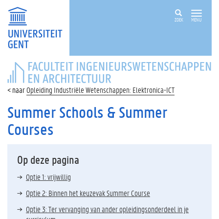
ZOEK
MENU
FACULTEIT
INGENIEURSWETENSCHAPPEN
EN
Opleiding Industriële Wetenschappen: Elektronica-ICT
ARCHITECTUUR
Summer Schools & Summer
Courses
Op deze pagina
Optie 1: vrijwillig
Optie 2: Binnen het keuzevak Summer Course
Optie 3: Ter vervanging van ander opleidingsonderdeel in je