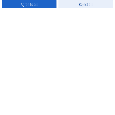
Agree to all
Reject all
Powered by
OPLEIDINGEN
Bacheloropleidingen
Masteropleidingen
Zij-instroom
Andere opleidingen
Meer links
ONDERZOEK