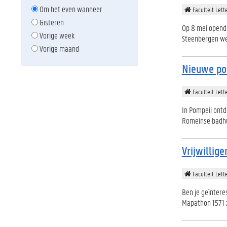
Om het even wanneer
Faculteit Lett
Gisteren
Op 8 mei opende
Vorige week
Steenbergen wer
Vorige maand
Nieuwe pod
Faculteit Lett
In Pompeii ontd
Romeinse badhui
Vrijwillig
Faculteit Lett
Ben je geïntere
Mapathon 1571 zo