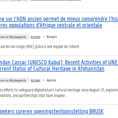
he sur l'ADN ancien permet de mieux comprendre l'his
res populations d'Afrique centrale et orientale
Actueel
Bijlagen
eren en Wijsbegeerte
ancien du Congo (RDC) grâce à une équipe de l'UGent
ndan Cassar (UNESCO Kabul): Recent Activities of UN
rrent Status of Cultural Heritage in Afghanistan
Actueel
Agenda
eren en Wijsbegeerte
s efforts to safeguard Afghanistan’s cultural heritage since August '21, explori
vations, and partnerships that have shaped ...
oekers cureren openingstentoonstelling BRUSK