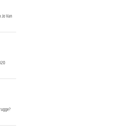
n Jo Van
 120
Brugge?