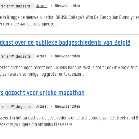
Actueel
Nieuwsberichten
eren en Wijsbegeerte
 in Brugge de nieuwe kunsthal BRUSK. Collega’s Wim De Clercq, Jan Dumolyn e
kten mee aan de prestigieuze ...
cast over de publieke badgeschiedenis van België
Actueel
Nieuwsberichten
eren en Wijsbegeerte
ekten archeologen recent een luxueus badhuis. Wist je dat er ook in België zo’n
zen waren, sommige nog groter en luxueuzer ...
ers gezocht voor unieke mapathon
Actueel
Nieuwsberichten
eren en Wijsbegeerte
sseerd in het landschap, de geschiedenis of de archeologie van de streek rond 
ekt vrijwilligers om Antonius Claeissens’ ...