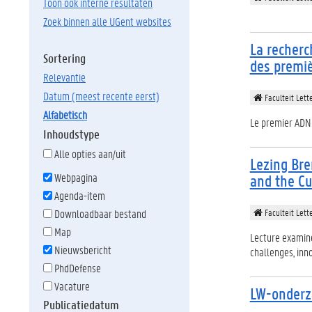
Toon ook interne resultaten
Zoek binnen alle UGent websites
La recherc
Sortering
des premiè
relevantie
datum (meest recente eerst)
Faculteit Lett
alfabetisch
Le premier ADN 
Inhoudstype
Alle opties aan/uit
Lezing Bre
Webpagina
and the Cu
Agenda-item
Faculteit Lett
Downloadbaar bestand
Map
Lecture examine
Nieuwsbericht
challenges, inno
PhdDefense
Vacature
LW-onderz
Publicatiedatum