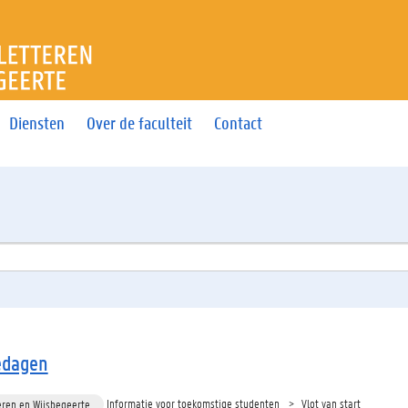
T LETTEREN EN WIJSBEGEE
Diensten
Over de faculteit
Contact
edagen
Informatie voor toekomstige studenten
Vlot van start
eren en Wijsbegeerte