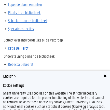
Lopende abonnementen
Plaats in de bibliotheek
Schenken aan de bibliotheek
Speciale collecties
Collectieverantwoordelijke bij de vakgroep:
Katja De Herdt
Ondersteuning binnen de bibliotheek:
Rebecca Debeerst
English
Andere bibliotheken in Vlaanderen en Brussel
Cookie settings
Ghent University uses cookies on this website. The strictly necessary
cookies are required for the proper functioning of the website and cannot
be refused. Besides these necessary cookies, Ghent University also uses
non-functional cookies such as statistical cookies (CrazyEgg analysis tool,
F
Y
I