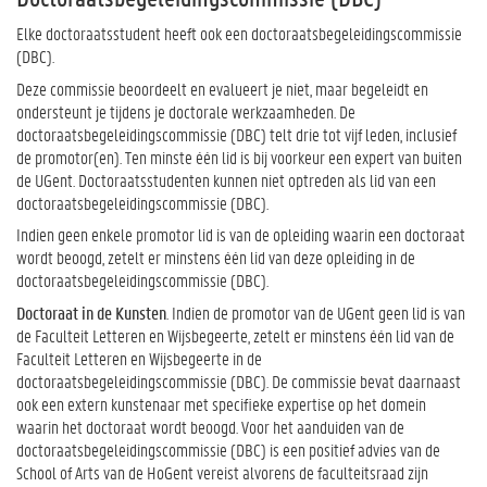
Elke doctoraatsstudent heeft ook een doctoraatsbegeleidingscommissie
(DBC).
Deze commissie beoordeelt en evalueert je niet, maar begeleidt en
ondersteunt je tijdens je doctorale werkzaamheden. De
doctoraatsbegeleidingscommissie (DBC) telt drie tot vijf leden, inclusief
de promotor(en). Ten minste één lid is bij voorkeur een expert van buiten
de UGent. Doctoraatsstudenten kunnen niet optreden als lid van een
doctoraatsbegeleidingscommissie (DBC).
Indien geen enkele promotor lid is van de opleiding waarin een doctoraat
wordt beoogd, zetelt er minstens één lid van deze opleiding in de
doctoraatsbegeleidingscommissie (DBC).
Doctoraat in de Kunsten
. Indien de promotor van de UGent geen lid is van
de Faculteit Letteren en Wijsbegeerte, zetelt er minstens één lid van de
Faculteit Letteren en Wijsbegeerte in de
doctoraatsbegeleidingscommissie (DBC). De commissie bevat daarnaast
ook een extern kunstenaar met specifieke expertise op het domein
waarin het doctoraat wordt beoogd. Voor het aanduiden van de
doctoraatsbegeleidingscommissie (DBC) is een positief advies van de
School of Arts van de HoGent vereist alvorens de faculteitsraad zijn