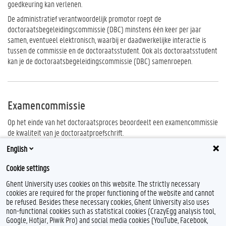
goedkeuring kan verlenen.
De administratief verantwoordelijk promotor roept de
doctoraatsbegeleidingscommissie (DBC) minstens één keer per jaar
samen, eventueel elektronisch, waarbij er daadwerkelijke interactie is
tussen de commissie en de doctoraatsstudent. Ook als doctoraatsstudent
kan je de doctoraatsbegeleidingscommissie (DBC) samenroepen.
Examencommissie
Op het einde van het doctoraatsproces beoordeelt een examencommissie
de kwaliteit van je doctoraatproefschrift.
De examencommissie wordt
samengesteld
door de faculteitsraad bij de
English
neerlegging van je proefschrift. De promotoren maken deel uit van de
Cookie settings
examencommissie, maar zijn nooit stemgerechtigd.
Ghent University uses cookies on this website. The strictly necessary
cookies are required for the proper functioning of the website and cannot
be refused. Besides these necessary cookies, Ghent University also uses
non-functional cookies such as statistical cookies (CrazyEgg analysis tool,
Google, Hotjar, Piwik Pro) and social media cookies (YouTube, Facebook,