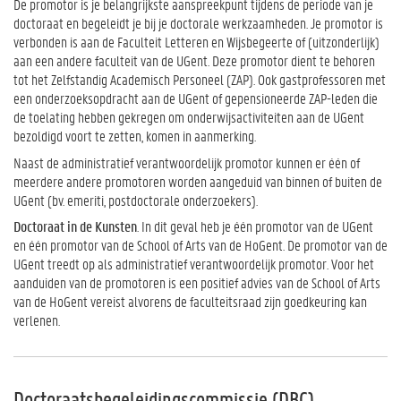
De promotor is je belangrijkste aanspreekpunt tijdens de periode van je
doctoraat en begeleidt je bij je doctorale werkzaamheden. Je promotor is
verbonden is aan de Faculteit Letteren en Wijsbegeerte of (uitzonderlijk)
aan een andere faculteit van de UGent. Deze promotor dient te behoren
tot het Zelfstandig Academisch Personeel (ZAP). Ook gastprofessoren met
een onderzoeksopdracht aan de UGent of gepensioneerde ZAP-leden die
de toelating hebben gekregen om onderwijsactiviteiten aan de UGent
bezoldigd voort te zetten, komen in aanmerking.
Naast de administratief verantwoordelijk promotor kunnen er één of
meerdere andere promotoren worden aangeduid van binnen of buiten de
UGent (bv. emeriti, postdoctorale onderzoekers).
Doctoraat in de Kunsten
.
In dit geval heb je één promotor van de UGent
en één promotor van de School of Arts van de HoGent. De promotor van de
UGent treedt op als administratief verantwoordelijk promotor. Voor het
aanduiden van de promotoren is een positief advies van de School of Arts
van de HoGent vereist alvorens de faculteitsraad zijn goedkeuring kan
verlenen.
Doctoraatsbegeleidingscommissie (DBC)