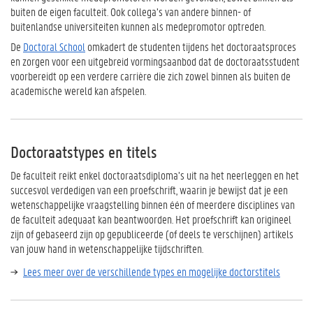
buiten de eigen faculteit. Ook collega’s van andere binnen- of
buitenlandse universiteiten kunnen als medepromotor optreden.
De
Doctoral School
omkadert de studenten tijdens het doctoraatsproces
en zorgen voor een uitgebreid vormingsaanbod dat de doctoraatsstudent
voorbereidt op een verdere carrière die zich zowel binnen als buiten de
academische wereld kan afspelen.
Doctoraatstypes en titels
De faculteit reikt enkel doctoraatsdiploma’s uit na het neerleggen en het
succesvol verdedigen van een
proefschrift
, waarin je bewijst dat je een
wetenschappelijke vraagstelling binnen één of meerdere disciplines van
de faculteit adequaat kan beantwoorden. Het proefschrift kan origineel
zijn of gebaseerd zijn op gepubliceerde (of deels te verschijnen)
artikels
van jouw hand in wetenschappelijke tijdschriften.
Lees meer over de verschillende types en mogelijke doctorstitels