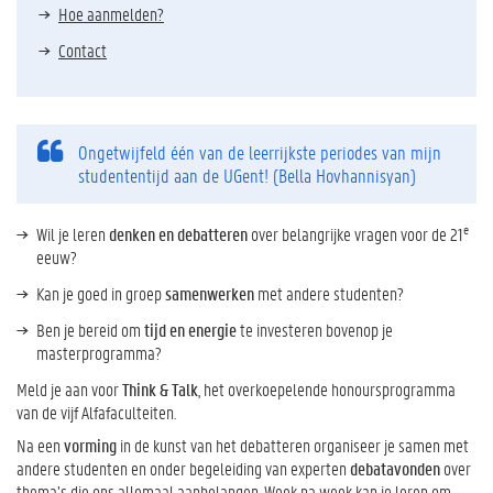
Hoe aanmelden?
Contact
Ongetwijfeld één van de leerrijkste periodes van mijn
studententijd aan de UGent! (Bella Hovhannisyan)
e
Wil je leren
denken en debatteren
over belangrijke vragen voor de 21
eeuw?
Kan je goed in groep
samenwerken
met andere studenten?
Ben je bereid om
tijd en energie
te investeren bovenop je
masterprogramma?
Meld je aan voor
Think & Talk
, het overkoepelende honoursprogramma
van de vijf Alfafaculteiten.
Na een
vorming
in de kunst van het debatteren organiseer je samen met
andere studenten en onder begeleiding van experten
debatavonden
over
thema’s die ons allemaal aanbelangen. Week na week kan je leren om