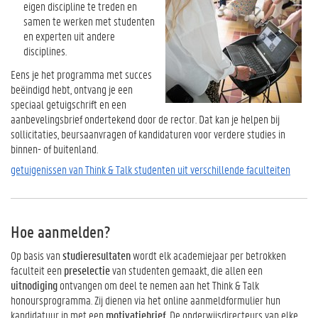
eigen discipline te treden en
samen te werken met studenten
en experten uit andere
disciplines.
Eens je het programma met succes
beëindigd hebt, ontvang je een
speciaal getuigschrift en een
aanbevelingsbrief ondertekend door de rector. Dat kan je helpen bij
sollicitaties, beursaanvragen of kandidaturen voor verdere studies in
binnen- of buitenland.
getuigenissen van Think & Talk studenten uit verschillende faculteiten
Hoe aanmelden?
Op basis van
studieresultaten
wordt elk academiejaar per betrokken
faculteit een
preselectie
van studenten gemaakt, die allen een
uitnodiging
ontvangen om deel te nemen aan het Think & Talk
honoursprogramma. Zij dienen via het online aanmeldformulier hun
kandidatuur in met een
motivatiebrief
. De onderwijsdirecteurs van elke