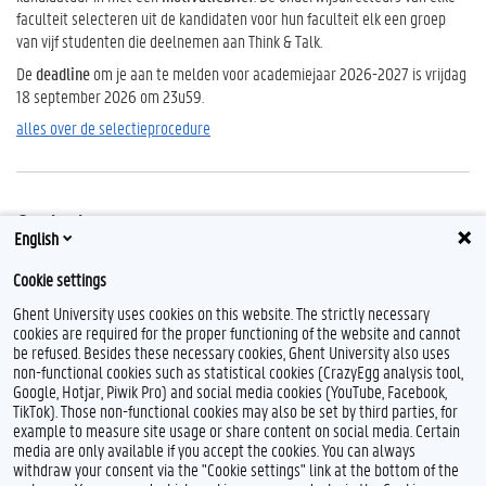
faculteit selecteren uit de kandidaten voor hun faculteit elk een groep
van vijf studenten die deelnemen aan Think & Talk.
De
deadline
om je aan te melden voor academiejaar 2026-2027 is vrijdag
18 september 2026 om 23u59.
alles over de selectieprocedure
Contact
English
Heb je een vraag? Contacteer prof. dr. Jakob De Roover, verantwoordelijk
Cookie settings
lesgever voor Think & Talk, via
think.talk@ugent.be
.
Ghent University uses cookies on this website. The strictly necessary
cookies are required for the proper functioning of the website and cannot
be refused. Besides these necessary cookies, Ghent University also uses
non-functional cookies such as statistical cookies (CrazyEgg analysis tool,
Google, Hotjar, Piwik Pro) and social media cookies (YouTube, Facebook,
TikTok). Those non-functional cookies may also be set by third parties, for
example to measure site usage or share content on social media. Certain
media are only available if you accept the cookies. You can always
withdraw your consent via the "Cookie settings" link at the bottom of the