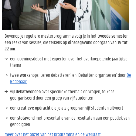
Bovenop je reguliere masterprogramma volg je in het
tweede semester
een reeks van sessies, die telkens op
dinsdagavond
doorgaan van
19 tot
22 uur
:
een
openingsdebat
met experten over het overkoepelende jaarlijkse
thema
twee
workshops
‘Leren debatteren’ en ‘Debatten organiseren’ door
De
Redenaar
vijf
debatavonden
over specifieke thema’s en vragen, telkens
georganiseerd door een groep van vijf studenten
een
creatieve opdracht
die je als groep van vijf studenten uitvoert
een
slotavond
met presentatie van de resultaten aan een publiek van
genodigden.
meer over het opzet van het programma en de werklast