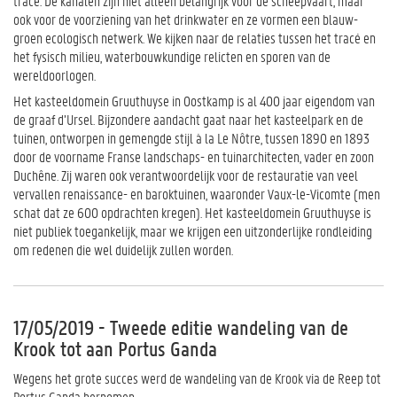
tracé. De kanalen zijn niet alleen belangrijk voor de scheepvaart, maar
ook voor de voorziening van het drinkwater en ze vormen een blauw-
groen ecologisch netwerk. We kijken naar de relaties tussen het tracé en
het fysisch milieu, waterbouwkundige relicten en sporen van de
wereldoorlogen.
Het kasteeldomein Gruuthuyse in Oostkamp is al 400 jaar eigendom van
de graaf d’Ursel. Bijzondere aandacht gaat naar het kasteelpark en de
tuinen, ontworpen in gemengde stijl à la Le Nôtre, tussen 1890 en 1893
door de voorname Franse landschaps- en tuinarchitecten, vader en zoon
Duchêne. Zij waren ook verantwoordelijk voor de restauratie van veel
vervallen renaissance- en baroktuinen, waaronder Vaux-le-Vicomte (men
schat dat ze 600 opdrachten kregen). Het kasteeldomein Gruuthuyse is
niet publiek toegankelijk, maar we krijgen een uitzonderlijke rondleiding
om redenen die wel duidelijk zullen worden.
17/05/2019 - Tweede editie wandeling van de
Krook tot aan Portus Ganda
Wegens het grote succes werd de wandeling van de Krook via de Reep tot
Portus Ganda hernomen.