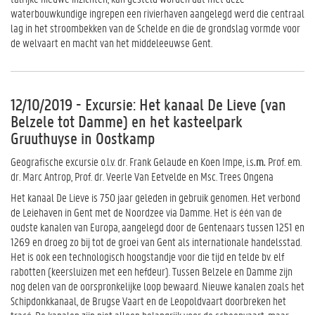
waterbouwkundige ingrepen een rivierhaven aangelegd werd die centraal
lag in het stroombekken van de Schelde en die de grondslag vormde voor
de welvaart en macht van het middeleeuwse Gent.
12/10/2019 - Excursie: Het kanaal De Lieve (van
Belzele tot Damme) en het kasteelpark
Gruuthuyse in Oostkamp
Geografische excursie o.l.v. dr. Frank Gelaude en Koen Impe, i.s
.m.
Prof. em.
dr. Marc Antrop, Prof. dr. Veerle Van Eetvelde en Msc. Trees Ongena
Het kanaal De Lieve is 750 jaar geleden in gebruik genomen. Het verbond
de Leiehaven in Gent met de Noordzee via Damme. Het is één van de
oudste kanalen van Europa, aangelegd door de Gentenaars tussen 1251 en
1269 en droeg zo bij tot de groei van Gent als internationale handelsstad.
Het is ook een technologisch hoogstandje voor die tijd en telde bv. elf
rabotten (keersluizen met een hefdeur). Tussen Belzele en Damme zijn
nog delen van de oorspronkelijke loop bewaard. Nieuwe kanalen zoals het
Schipdonkkanaal, de Brugse Vaart en de Leopoldvaart doorbreken het