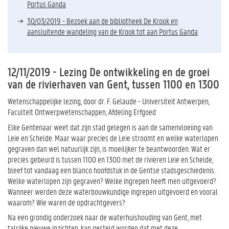
Portus Ganda
30/03/2019 - Bezoek aan de bibliotheek De Krook en
aansluitende wandeling van de Krook tot aan Portus Ganda
12/11/2019 - Lezing De ontwikkeling en de groei
van de rivierhaven van Gent, tussen 1100 en 1300
Wetenschappelijke lezing, door dr. F. Gelaude - Universiteit Antwerpen,
Faculteit Ontwerpwetenschappen, Afdeling Erfgoed
Elke Gentenaar weet dat zijn stad gelegen is aan de samenvloeiing van
Leie en Schelde. Maar waar precies de Leie stroomt en welke waterlopen
gegraven dan wel natuurlijk zijn, is moeilijker te beantwoorden. Wat er
precies gebeurd is tussen 1100 en 1300 met de rivieren Leie en Schelde,
bleef tot vandaag een blanco hoofdstuk in de Gentse stadsgeschiedenis.
Welke waterlopen zijn gegraven? Welke ingrepen heeft men uitgevoerd?
Wanneer werden deze waterbouwkundige ingrepen uitgevoerd en vooral
waarom? Wie waren de opdrachtgevers?
Na een grondig onderzoek naar de waterhuishouding van Gent, met
talrijke nieuwe inzichten, kan gesteld worden dat met deze