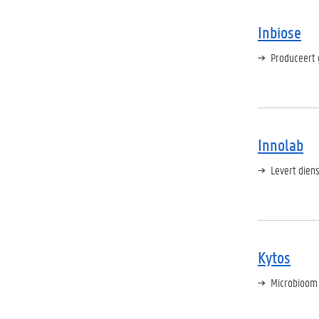
Inbiose
Produceert 
Innolab
Levert dien
Kytos
Microbioom s