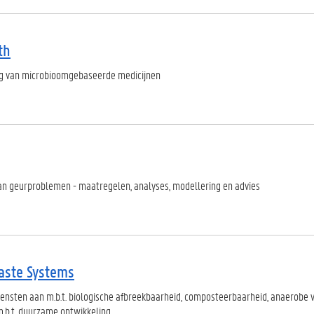
th
ng van microbioomgebaseerde medicijnen
an geurproblemen - maatregelen, analyses, modellering en advies
aste Systems
iensten aan m.b.t. biologische afbreekbaarheid, composteerbaarheid, anaerobe ve
m.b.t. duurzame ontwikkeling