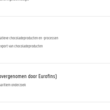
atieve chocoladeproducten en -processen
export van chocoladeproducten
overgenomen door Eurofins)
maritiem onderzoek