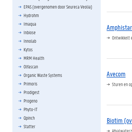
EPAS (overgenomen door Seureca Veolia)
Hydrohm
Imaqua
Amphistar
Inbiose
Ontwikkelt 
Innolab
Kytos
MRM Health
Olfascan
Avecom
Organic Waste Systems
Primoris
Sturen en o
Prodigest
Progeno
Phyto-IT
Qpinch
Biotim (o
Statter
Afvalwaterz