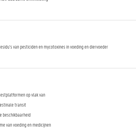
residu’s van pesticiden en mycotoxines in voeding en diervoeder
testplatformen op vlak van
estinale transit
he beschikbaarheid
me van voeding en medicijnen