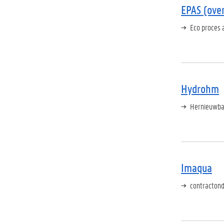
EPAS (ove
Eco proces 
Hydrohm
Hernieuwba
Imaqua
contractond