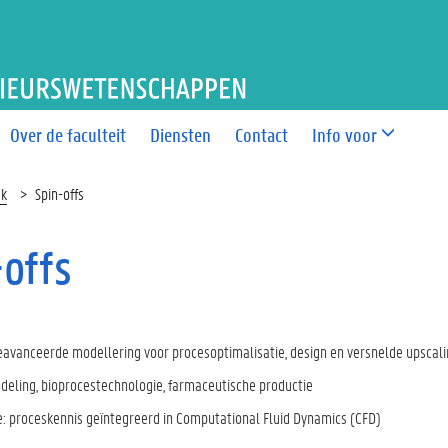
T BIO-INGENIEURSWETEN
Over de faculteit
Diensten
Contact
Info voor
ek
Spin-offs
-offs
avanceerde modellering voor procesoptimalisatie, design en versnelde upscal
eling, bioprocestechnologie, farmaceutische productie
ie: proceskennis geïntegreerd in Computational Fluid Dynamics (CFD)