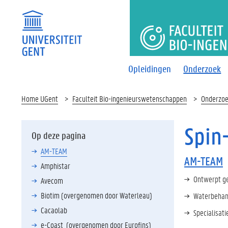
FACULTEI
Opleidingen
Onderzoek
Home UGent
Faculteit Bio-ingenieurswetenschappen
Onderzo
Spin
Op deze pagina
AM-TEAM
AM-TEAM
Amphistar
Ontwerpt ge
Avecom
Biotim (overgenomen door Waterleau)
Waterbehand
Cacaolab
Specialisat
e-Coast (overgenomen door Eurofins)