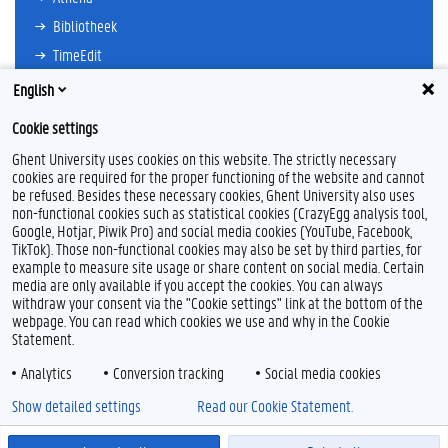
Bibliotheek
TimeEdit
E-mail
English
Ufora
Cookie settings
Oasis
Ghent University uses cookies on this website. The strictly necessary
Research Explorer
cookies are required for the proper functioning of the website and cannot
be refused. Besides these necessary cookies, Ghent University also uses
non-functional cookies such as statistical cookies (CrazyEgg analysis tool,
Google, Hotjar, Piwik Pro) and social media cookies (YouTube, Facebook,
TikTok). Those non-functional cookies may also be set by third parties, for
example to measure site usage or share content on social media. Certain
Feedback
media are only available if you accept the cookies. You can always
withdraw your consent via the "Cookie settings" link at the bottom of the
Privacy
webpage. You can read which cookies we use and why in the Cookie
Disclaimer
Statement.
Cookieverklaring
Analytics
Conversion tracking
Social media cookies
Toegankelijkheid
Show detailed settings
Read our Cookie Statement.
© 2026 Universiteit Gent