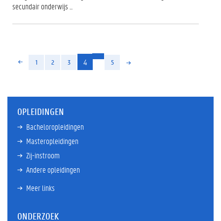
secundair onderwijs ...
(huidige)
4
1
2
3
5
OPLEIDINGEN
Bacheloropleidingen
Masteropleidingen
Zij-instroom
Andere opleidingen
Meer links
ONDERZOEK