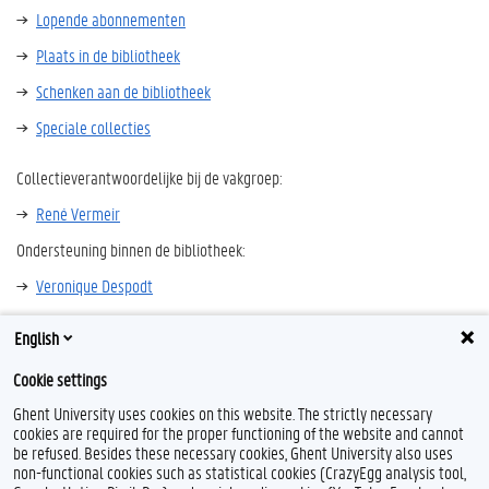
Lopende abonnementen
Plaats in de bibliotheek
Schenken aan de bibliotheek
Speciale collecties
Collectieverantwoordelijke bij de vakgroep:
René Vermeir
Ondersteuning binnen de bibliotheek:
Veronique Despodt
English
Andere geschiedenisbibliotheken in Vlaanderen en Brussel
Cookie settings
Ghent University uses cookies on this website. The strictly necessary
cookies are required for the proper functioning of the website and cannot
be refused. Besides these necessary cookies, Ghent University also uses
non-functional cookies such as statistical cookies (CrazyEgg analysis tool,
F
Y
I