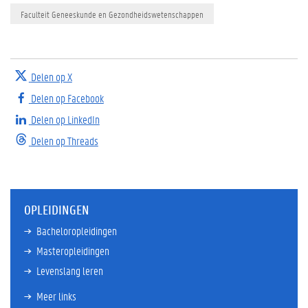
Faculteit Geneeskunde en Gezondheidswetenschappen
Delen op X
Delen op Facebook
Delen op LinkedIn
Delen op Threads
OPLEIDINGEN
Bacheloropleidingen
Masteropleidingen
Levenslang leren
Meer links