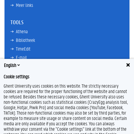
Meer links
TOOLS
Athena
Bibliotheek
TimeEdit
E-mail
English
Ufora
Oasis
Cookie settings
Research Explorer
Ghent University uses cookies on this website. The strictly necessary
cookies are required for the proper functioning of the website and cannot
be refused. Besides these necessary cookies, Ghent University also uses
non-functional cookies such as statistical cookies (CrazyEgg analysis tool,
F
L
Y
I
Google, Hotjar, Piwik Pro) and social media cookies (YouTube, Facebook,
a
i
o
n
TikTok). Those non-functional cookies may also be set by third parties, for
c
n
u
s
example to measure site usage or share content on social media. Certain
e
k
T
t
Feedback
media are only available if you accept the cookies. You can always
b
e
u
a
withdraw your consent via the "Cookie settings" link at the bottom of the
Privacy
o
d
b
g