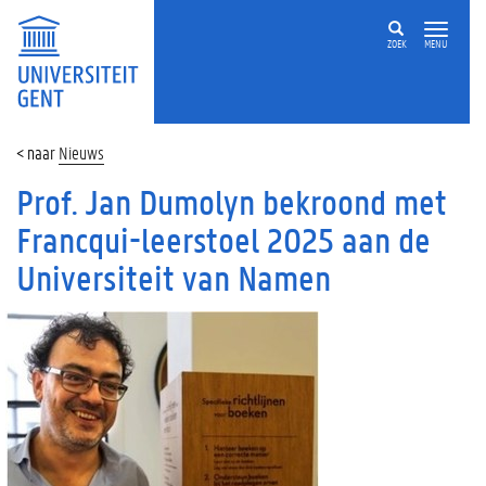
ZOEK
MENU
Nieuws
Prof. Jan Dumolyn bekroond met
Francqui-leerstoel 2025 aan de
Universiteit van Namen