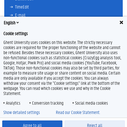
TimeEdit
E-mail
English
Ufora
Oasis
Cookie settings
Research Explorer
Ghent University uses cookies on this website. The strictly necessary
cookies are required for the proper functioning of the website and cannot
be refused. Besides these necessary cookies, Ghent University also uses
non-functional cookies such as statistical cookies (CrazyEgg analysis tool,
F
L
Y
I
Google, Hotjar, Piwik Pro) and social media cookies (YouTube, Facebook,
a
i
o
n
TikTok). Those non-functional cookies may also be set by third parties, for
c
n
u
s
example to measure site usage or share content on social media. Certain
e
k
T
t
Feedback
media are only available if you accept the cookies. You can always
b
e
u
a
withdraw your consent via the "Cookie settings" link at the bottom of the
Privacy
o
d
b
g
webpage. You can read which cookies we use and why in the Cookie
Disclaimer
o
I
e
r
Statement.
k
n
a
Cookieverklaring
m
Analytics
Conversion tracking
Social media cookies
Toegankelijkheid
Show detailed settings
Read our Cookie Statement.
© 2026 Universiteit Gent
Agree to all
Reject all