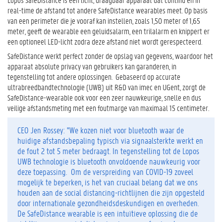
real-time de afstand tot andere SafeDistance wearables meet. Op basis
van een perimeter die je vooraf kan instellen, zoals 1,50 meter of 1,65
meter, geeft de wearable een geluidsalarm, een trilalarm en knippert er
een optioneel LED-licht zodra deze afstand niet wordt gerespecteerd.
SafeDistance werkt perfect zonder de opslag van gegevens, waardoor het
apparaat absolute privacy van gebruikers kan garanderen, in
tegenstelling tot andere oplossingen. Gebaseerd op accurate
ultrabreedbandtechnologie (UWB) uit R&D van imec en UGent, zorgt de
SafeDistance-wearable ook voor een zeer nauwkeurige, snelle en dus
veilige afstandsmeting met een foutmarge van maximaal 15 centimeter.
CEO Jen Rossey: "We kozen niet voor bluetooth waar de
huidige afstandsbepaling typisch via signaalsterkte werkt en
de fout 2 tot 5 meter bedraagt. In tegenstelling tot de Lopos
UWB technologie is bluetooth onvoldoende nauwkeurig voor
deze toepassing. Om de verspreiding van COVID-19 zoveel
mogelijk te beperken, is het van cruciaal belang dat we ons
houden aan de social distancing-richtlijnen die zijn opgesteld
door internationale gezondheidsdeskundigen en overheden.
De SafeDistance wearable is een intuïtieve oplossing die de