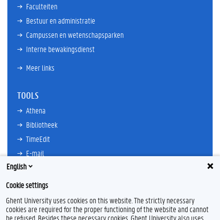
Faculteiten
Bestuur en administratie
Campussen en wetenschapsparken
Interne bewakingsdienst
Meer links
TOOLS
Athena
Bibliotheek
TimeEdit
E-mail
English
Ufora
Oasis
Cookie settings
Research Explorer
Ghent University uses cookies on this website. The strictly necessary
cookies are required for the proper functioning of the website and cannot
be refused. Besides these necessary cookies, Ghent University also uses