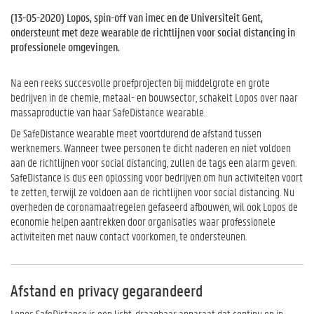
(
13-05-2020
) Lopos, spin-off van imec en de Universiteit Gent,
ondersteunt met deze wearable de richtlijnen voor social distancing in
professionele omgevingen.
Na een reeks succesvolle proefprojecten bij middelgrote en grote
bedrijven in de chemie, metaal- en bouwsector, schakelt Lopos over naar
massaproductie van haar SafeDistance wearable.
De SafeDistance wearable meet voortdurend de afstand tussen
werknemers. Wanneer twee personen te dicht naderen en niet voldoen
aan de richtlijnen voor social distancing, zullen de tags een alarm geven.
SafeDistance is dus een oplossing voor bedrijven om hun activiteiten voort
te zetten, terwijl ze voldoen aan de richtlijnen voor social distancing. Nu
overheden de coronamaatregelen gefaseerd afbouwen, wil ook Lopos de
economie helpen aantrekken door organisaties waar professionele
activiteiten met nauw contact voorkomen, te ondersteunen.
Afstand en privacy gegarandeerd
Lopos SafeDistance is een licht, draagbaar apparaat dat continu en in