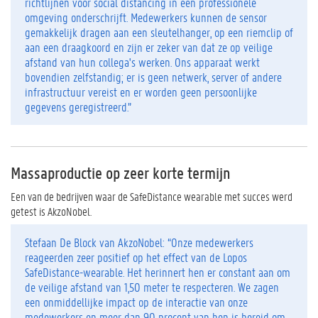
richtlijnen voor social distancing in een professionele
omgeving onderschrijft. Medewerkers kunnen de sensor
gemakkelijk dragen aan een sleutelhanger, op een riemclip of
aan een draagkoord en zijn er zeker van dat ze op veilige
afstand van hun collega's werken. Ons apparaat werkt
bovendien zelfstandig; er is geen netwerk, server of andere
infrastructuur vereist en er worden geen persoonlijke
gegevens geregistreerd.”
Massaproductie op zeer korte termijn
Een van de bedrijven waar de SafeDistance wearable met succes werd
getest is AkzoNobel.
Stefaan De Block van AkzoNobel: “Onze medewerkers
reageerden zeer positief op het effect van de Lopos
SafeDistance-wearable. Het herinnert hen er constant aan om
de veilige afstand van 1,50 meter te respecteren. We zagen
een onmiddellijke impact op de interactie van onze
medewerkers en meer dan 90 procent van hen is bereid om