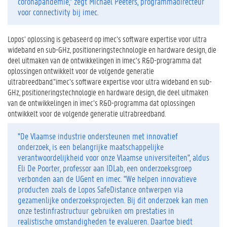
coronapandemie," zegt Michael Peeters, programmadirecteur
voor connectivity bij imec.
Lopos’ oplossing is gebaseerd op imec’s software expertise voor ultra
wideband en sub-GHz, positioneringstechnologie en hardware design, die
deel uitmaken van de ontwikkelingen in imec’s R&D-programma dat
oplossingen ontwikkelt voor de volgende generatie
ultrabreedband.”imec’s software expertise voor ultra wideband en sub-
GHz, positioneringstechnologie en hardware design, die deel uitmaken
van de ontwikkelingen in imec’s R&D-programma dat oplossingen
ontwikkelt voor de volgende generatie ultrabreedband.
"De Vlaamse industrie ondersteunen met innovatief
onderzoek, is een belangrijke maatschappelijke
verantwoordelijkheid voor onze Vlaamse universiteiten", aldus
Eli De Poorter, professor aan IDLab, een onderzoeksgroep
verbonden aan de UGent en imec. "We helpen innovatieve
producten zoals de Lopos SafeDistance ontwerpen via
gezamenlijke onderzoeksprojecten. Bij dit onderzoek kan men
onze testinfrastructuur gebruiken om prestaties in
realistische omstandigheden te evalueren. Daartoe biedt