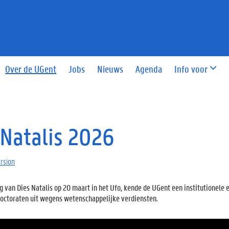
Over de UGent
Jobs
Nieuws
Agenda
Info voor
 Natalis 2026
ersion
g van Dies Natalis op 20 maart in het Ufo, kende de UGent een institutionele e
doctoraten uit wegens wetenschappelijke verdiensten.