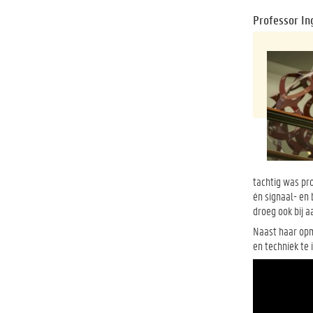
Professor In
tachtig was pr
én signaal- en
droeg ook bij a
Naast haar opm
en techniek te 