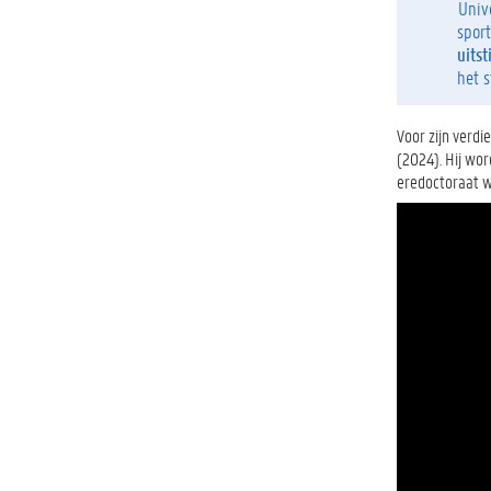
Univ
sport
uitst
het s
Voor zijn verd
(2024). Hij wor
eredoctoraat wi