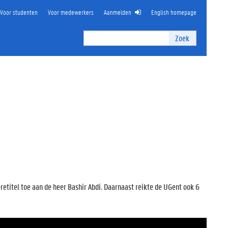
Voor studenten
Voor medewerkers
Aanmelden
English homepage
Zoek
Zoek
I
n
t
e
r
n
z
o
e
k
e
n
retitel toe aan de heer Bashir Abdi. Daarnaast reikte de UGent ook 6