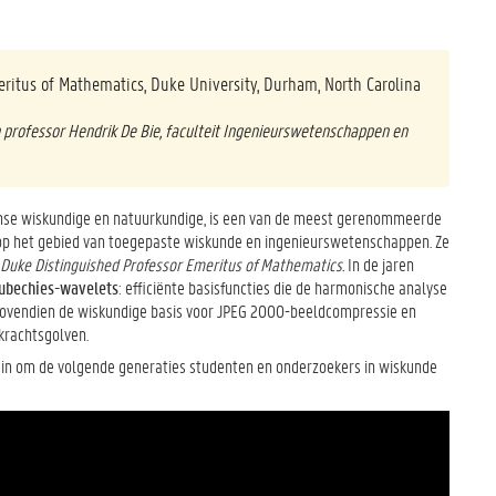
ritus of Mathematics, Duke University, Durham, North Carolina
 professor Hendrik De Bie, faculteit Ingenieurswetenschappen en
nse wiskundige en natuurkundige, is een van de meest gerenommeerde
 op het gebied van toegepaste wiskunde en ingenieurswetenschappen. Ze
 Duke Distinguished Professor Emeritus of Mathematics.
In de jaren
ubechies-wavelets
: efficiënte basisfuncties die de harmonische analyse
 bovendien de wiskundige basis voor JPEG 2000-beeldcompressie en
ekrachtsgolven.
f in om de volgende generaties studenten en onderzoekers in wiskunde