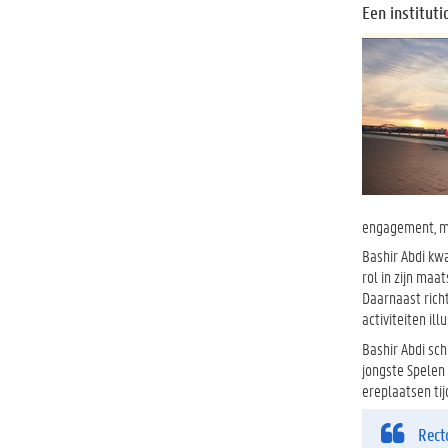
Een instituti
engagement, ma
Bashir Abdi kwa
rol in zijn maa
Daarnaast richt
activiteiten il
Bashir Abdi sch
jongste Spelen 
ereplaatsen tij
Rect