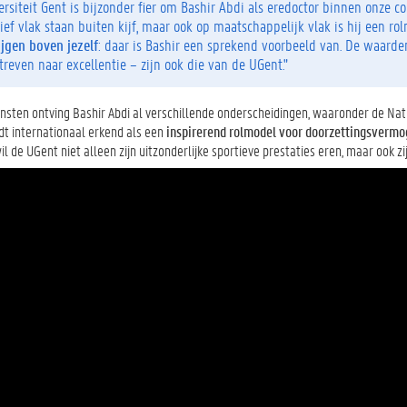
ersiteit Gent is bijzonder fier om Bashir Abdi als eredoctor binnen onze
ief vlak staan buiten kijf, maar ook op maatschappelijk vlak is hij een ro
ijgen boven jezelf
: daar is Bashir een sprekend voorbeeld van. De waarde
treven naar excelle
ntie – zijn ook die van de UGent."
iensten ontving Bashir Abdi al verschillende onderscheidingen, waaronder de Na
dt internationaal erkend als een
inspirerend rolmodel voor doorzettingsvermo
l de UGent niet alleen zijn uitzonderlijke sportieve prestaties eren, maar ook z