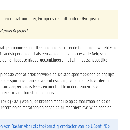
ogen marathonloper, Europees recordhouder, Olympisch
r Herwig Reynaert
naal gerenommeerde atleet en een inspirerende figuur in de wereld van
afstandsloper en geldt als een van de meest succesvolle Belgische
ies op het hoogste niveau, gecombineerd met zijn maatschappelijke
ijn passie voor atletiek ontwikkelde. De stad speelt ook een belangrijke
ie die sport inzet om sociale cohesie en gezondheid te bevorderen.
iert om zorgverleners fysiek en mentaal te ondersteunen. Deze
eëren in zijn thuisstad en elders.
n Tokio (2021) won hij de bronzen medaille op de marathon, en op de
pees record op de marathon en behaalde hij meerdere overwinningen en
n van Bashir Abdi als toekomstig eredoctor van de UGent: “De