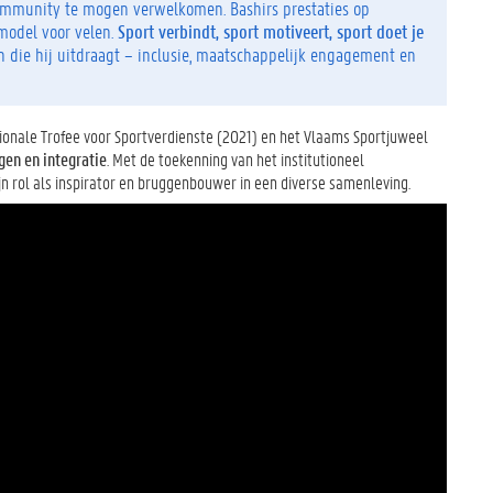
 community te mogen verwelkomen. Bashirs prestaties op
lmodel voor velen.
Sport verbindt, sport motiveert, sport doet je
n die hij uitdraagt – inclusie, maatschappelijk engagement en
tionale Trofee voor Sportverdienste (2021) en het Vlaams Sportjuweel
gen en integratie
. Met de toekenning van het institutioneel
ijn rol als inspirator en bruggenbouwer in een diverse samenleving.