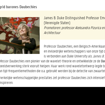
grid barones Daubechies
James B. Duke Distinguished Professor Eme
(Verenigde Staten)
Promotoren: professor Aleksandra Pizurica en
Architectuur
Professor Daubechies, een Belgisch-Amerikaa
en invloedrijke wetenschappers van onze tijd
is verbonden aan Duke University als
James B.
ofessor Daubechies een pionier van de wavelet-theorie en ontwikkelde ze de
Da
 beeldverwerking sterk vooruit hielpen. Haar werk rond waveletontwerp legde
an tijd-frequentiemethoden die o.a. gebruikt werden bij de detectie van zwaart
erkelijke wetenschappelijke prestaties zet professor Daubechies zich intensie
inspireren.