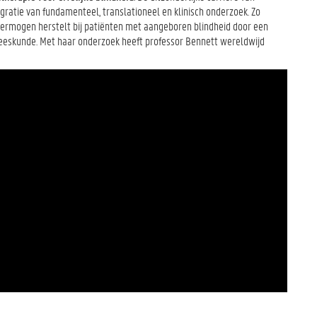
ratie van fundamenteel, translationeel en klinisch onderzoek. Zo
vermogen herstelt bij patiënten met aangeboren blindheid door een
eeskunde. Met haar onderzoek heeft professor Bennett wereldwijd