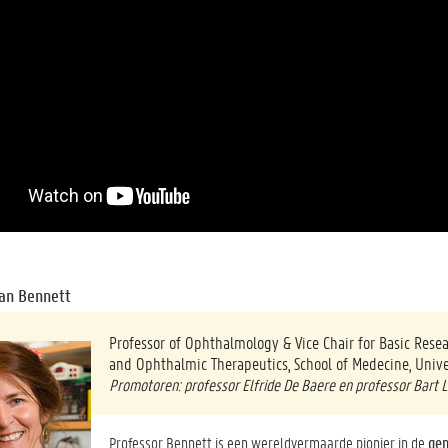
an Bennett
Professor of Ophthalmology & Vice Chair for Basic Resear
and Ophthalmic Therapeutics, School of Medecine, Unive
Promotoren: professor Elfride De Baere en professor Bart
P
rofessor Bennett is een wereldvermaarde pionier in de
gen