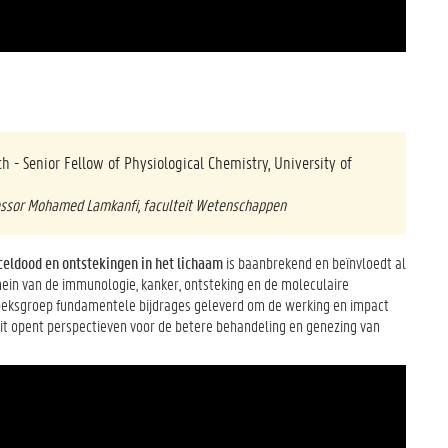
h - Senior Fellow of Physiological Chemistry, University of
essor Mohamed Lamkanfi, faculteit Wetenschappen
celdood en ontstekingen in het lichaam
is baanbrekend en beïnvloedt al
in van de immunologie, kanker, ontsteking en de moleculaire
erzoeksgroep fundamentele bijdrages geleverd om de werking en impact
Dit opent perspectieven voor de betere behandeling en genezing van