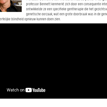
professor Bennett kenmerkt zich door een consequente integ
ontwikkelde ze een specifieke gentherapie die het gezichts
genetische oorzaak, wat een grote doorbraak was in de gen
erfelijke blindheid opnieuw kunnen doen zien.