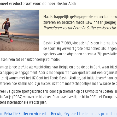
oneel eredoctoraat voor: de heer Bashir Abdi
Maatschappelijk geëngageerde en sociaal bew
zilveren en bronzen medaillewinnaar (België)
Promotoren: rector Petra De Sutter en vicerecto
Bashir Abdi (°1989, Mogadishu) is een internatio
de sport. Hij verwierf grote bekendheid als lange
sporters van de afgelopen decennia. Zijn prestat
ken hem tot een uitzonderlijk rolmodel.
m op jonge leeftijd als vluchteling naar België en groeide op in Gent, waar hij z
tschappelijke engagement. Abdi is medeoprichter van Sportaround, een organisat
te hij samen met het UZ Gent het Fonds Bashir Abdi op, dat initiatieven financ
lustreren hoe Bashir Abdi zijn succes inzet om maatschappelijke meerwaarde te cr
reef Belgische sportgeschiedenis door zijn triomfen op de Olympische Spelen: i
in Parijs (2024) veroverde hij zilver. Daarnaast vestigde hij in 2021 het Euro
dens internationale wedstrijden.
or Petra De Sutter en vicerector Herwig Reynaert
treden op als promotore