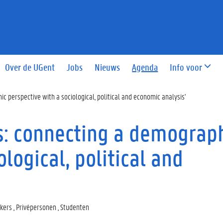
Over de UGent
Jobs
Nieuws
Agenda
Info voor
c perspective with a sociological, political and economic analysis'
es: connecting a demograp
logical, political and
rkers , Privépersonen , Studenten