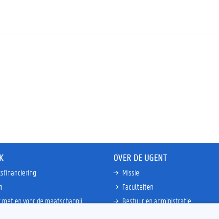
K
OVER DE UGENT
sfinanciering
Missie
n
Faculteiten
 met en voor de maatschappij
Bestuur en administratie
happen Globale Zuiden
Campussen en wetenschapsparke