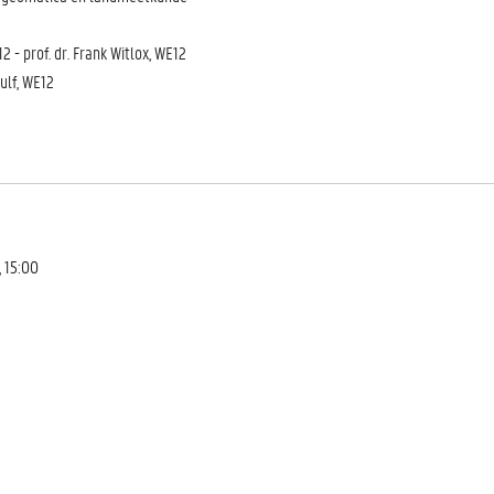
 - prof. dr. Frank Witlox, WE12
Wulf, WE12
 15:00