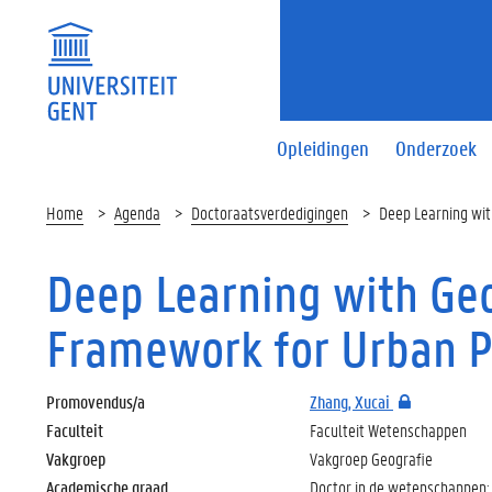
Opleidingen
Onderzoek
Home
Agenda
Doctoraatsverdedigingen
Deep Learning wit
Deep Learning with Geo
Framework for Urban P
Promovendus/a
Zhang, Xucai
Faculteit
Faculteit Wetenschappen
Vakgroep
Vakgroep Geografie
Academische graad
Doctor in de wetenschappen