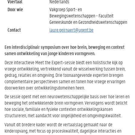
Voertaal
Nederlands
Door wie
Vakgroep Sport- en
Bewegingswetenschappen - Faculteit
Geneeskunde en Gezondheidswetenschappen
Contact
laure.geirnaert@ugent.be
Een interdisciplinair symposium over hoe brein, beweging en context
samen ontwikkeling van jonge kinderen vormgeven.
Deze interactieve Meet the Expert‑sessie biedt een holistische kijk op
vroege ontwikkeling, vertrekkend vanuit de wisselwerking tussen brein,
gedrag, relaties en omgeving. Drie toonaangevende experten brengen
complementaire perspectieven samen en tonen hoe vroege ervaringen
doorwerken over ontwikkelingsdomeinen heen.
De sessie opent met een neurowetenschappelijke basis over hoe leren en
beweging het ontwikkelende brein vormgeven. Vervolgens wordt belicht
hoe sociale, familiale en fysieke contexten ontwikkelingskansen
structureren, met aandacht voor ongelijkheid en omgevingskwaliteit.
Vanuit dit bredere kader wordt de vertaalslag gemaakt naar de
kinderopvang, met focus op proceskwaliteit, dagelijkse interacties en