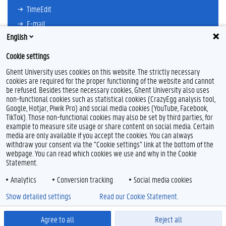
TimeEdit
E-mail
English
Ufora
Oasis
Cookie settings
Research Explorer
Ghent University uses cookies on this website. The strictly necessary
cookies are required for the proper functioning of the website and cannot
be refused. Besides these necessary cookies, Ghent University also uses
non-functional cookies such as statistical cookies (CrazyEgg analysis tool,
F
L
Y
I
Google, Hotjar, Piwik Pro) and social media cookies (YouTube, Facebook,
a
i
o
n
TikTok). Those non-functional cookies may also be set by third parties, for
c
n
u
s
example to measure site usage or share content on social media. Certain
e
k
T
t
Feedback
media are only available if you accept the cookies. You can always
b
e
u
a
withdraw your consent via the "Cookie settings" link at the bottom of the
Privacy
o
d
b
g
webpage. You can read which cookies we use and why in the Cookie
Disclaimer
o
I
e
r
Statement.
k
n
a
Cookieverklaring
m
Analytics
Conversion tracking
Social media cookies
Toegankelijkheid
Show detailed settings
Read our Cookie Statement.
© 2026 Universiteit Gent
Agree to all
Reject all