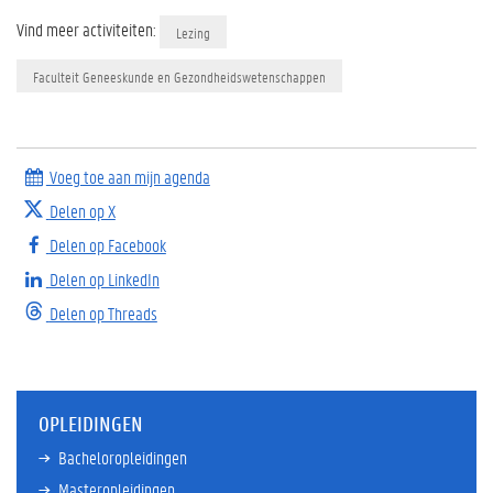
Vind meer activiteiten:
Lezing
Faculteit Geneeskunde en Gezondheidswetenschappen
Voeg toe aan mijn agenda
Delen op X
Delen op Facebook
Delen op LinkedIn
Delen op Threads
OPLEIDINGEN
Bacheloropleidingen
Masteropleidingen