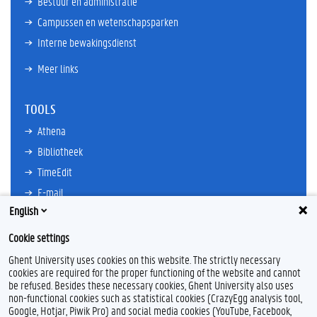
Bestuur en administratie
Campussen en wetenschapsparken
Interne bewakingsdienst
Meer links
TOOLS
Athena
Bibliotheek
TimeEdit
E-mail
English
Ufora
Oasis
Cookie settings
Research Explorer
Ghent University uses cookies on this website. The strictly necessary
cookies are required for the proper functioning of the website and cannot
be refused. Besides these necessary cookies, Ghent University also uses
non-functional cookies such as statistical cookies (CrazyEgg analysis tool,
F
L
Y
I
Google, Hotjar, Piwik Pro) and social media cookies (YouTube, Facebook,