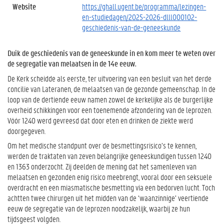
Website
https://ghall.ugent.be/programma/lezingen-
en-studiedagen/2025-2026-dlll000102-
geschiedenis-van-de-geneeskunde
Duik de geschiedenis van de geneeskunde in en kom meer te weten over
de segregatie van melaatsen in de 14e eeuw.
De Kerk scheidde als eerste, ter uitvoering van een besluit van het derde
concilie van Lateranen, de melaatsen van de gezonde gemeenschap. In de
loop van de dertiende eeuw namen zowel de kerkelijke als de burgerlijke
overheid schikkingen voor een toenemende afzondering van de leprozen.
Vóór 1240 werd gevreesd dat door eten en drinken de ziekte werd
doorgegeven.
Om het medische standpunt over de besmettingsrisico’s te kennen,
werden de traktaten van zeven belangrijke geneeskundigen tussen 1240
en 1363 onderzocht. Zij deelden de mening dat het samenleven van
melaatsen en gezonden enig risico meebrengt, vooral door een seksuele
overdracht en een miasmatische besmetting via een bedorven lucht. Toch
achtten twee chirurgen uit het midden van de ‘waanzinnige’ veertiende
eeuw de segregatie van de leprozen noodzakelijk, waarbij ze hun
tijdsgeest volgden.