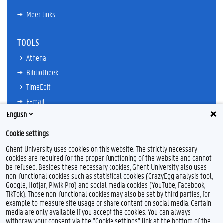
Meer links
TOOLS
Athena
Bibliotheek
TimeEdit
E-mail
English
Ufora
Oasis
Cookie settings
Research Explorer
Ghent University uses cookies on this website. The strictly necessary
cookies are required for the proper functioning of the website and cannot
be refused. Besides these necessary cookies, Ghent University also uses
non-functional cookies such as statistical cookies (CrazyEgg analysis tool,
F
L
Y
I
Google, Hotjar, Piwik Pro) and social media cookies (YouTube, Facebook,
a
i
o
n
TikTok). Those non-functional cookies may also be set by third parties, for
c
n
u
s
example to measure site usage or share content on social media. Certain
e
k
T
t
Feedback
media are only available if you accept the cookies. You can always
b
e
u
a
withdraw your consent via the "Cookie settings" link at the bottom of the
Privacy