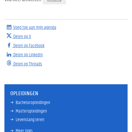
Infosessie
Voeg toe aan mijn agenda
Delen op X
Delen op Facebook
Delen op LinkedIn
Delen op Threads
OPLEIDINGEN
Bacheloropleidingen
Masteropleidingen
Levenslang leren
Meer links