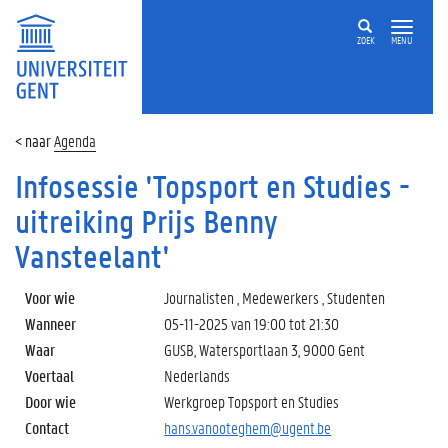
ZOEK
MENU
Agenda
Infosessie 'Topsport en Studies -
uitreiking Prijs Benny
Vansteelant'
Voor wie
Journalisten , Medewerkers , Studenten
Wanneer
05-11-2025 van
19:00
tot
21:30
Waar
GUSB, Watersportlaan 3, 9000 Gent
Voertaal
Nederlands
Door wie
Werkgroep Topsport en Studies
Contact
hans.vanooteghem@ugent.be