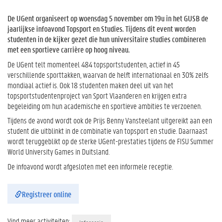
De UGent organiseert op woensdag 5 november om 19u in het GUSB de
jaarlijkse infoavond Topsport en Studies. Tijdens dit event worden
studenten in de kijker gezet die hun universitaire studies combineren
met een sportieve carrière op hoog niveau.
De UGent telt momenteel 484 topsportstudenten, actief in 45
verschillende sporttakken, waarvan de helft internationaal en 30% zelfs
mondiaal actief is. Ook 18 studenten maken deel uit van het
topsportstudentenproject van Sport Vlaanderen en krijgen extra
begeleiding om hun academische en sportieve ambities te verzoenen.
Tijdens de avond wordt ook de Prijs Benny Vansteelant uitgereikt aan een
student die uitblinkt in de combinatie van topsport en studie. Daarnaast
wordt teruggeblikt op de sterke UGent-prestaties tijdens de FISU Summer
World University Games in Duitsland.
De infoavond wordt afgesloten met een informele receptie.
Registreer online
Vind meer activiteiten: