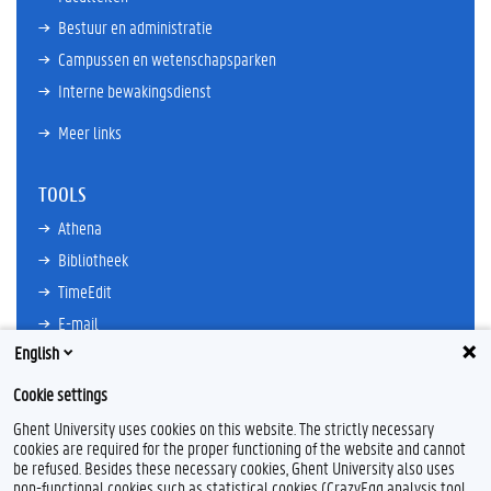
Bestuur en administratie
Campussen en wetenschapsparken
Interne bewakingsdienst
Meer links
TOOLS
Athena
Bibliotheek
TimeEdit
E-mail
English
Ufora
Oasis
Cookie settings
Research Explorer
Ghent University uses cookies on this website. The strictly necessary
cookies are required for the proper functioning of the website and cannot
be refused. Besides these necessary cookies, Ghent University also uses
non-functional cookies such as statistical cookies (CrazyEgg analysis tool,