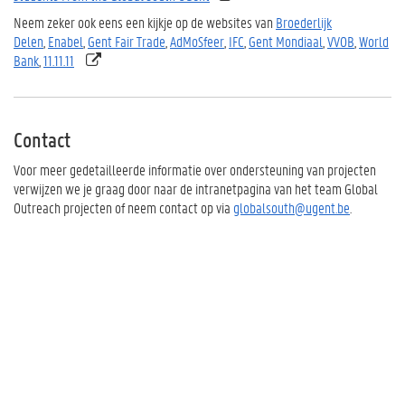
Neem zeker ook eens een kijkje op de websites van
Broederlijk
Delen
,
Enabel
,
Gent Fair Trade
,
AdMoSfeer
,
IFC
,
Gent Mondiaal
,
VVOB
,
World
Bank
,
11.11.11
Contact
Voor meer gedetailleerde informatie over ondersteuning van projecten
verwijzen we je graag door naar de intranetpagina van het team Global
Outreach projecten of neem contact op via
globalsouth@ugent.be
.