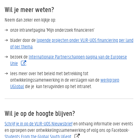
Wil je meer weten?
Neem dan zeker een kijkje op:
onze intranetpagina '
Mijn onderzoek financieren'
blader door de
lopende projecten onder VLIR-UOS financiering per land
of per thema
.
bezoek de
Internationale Partnerschappen pagina van de Europese
Unie
.
lees meer over het beleid met betrekking tot
ontwikkelingssamenwerking in de verslagen van de
werkgroep
UGlobal
die je kan terugvinden op het intranet.
Wil je op de hoogte blijven?
Schrijf je in op de VLIR-UOS Nieuwsbrief
en ontvang informatie over events
en oproepen over ontwikkelingssamenwerking of volg ons op Facebook-
Students From the Global South UGent