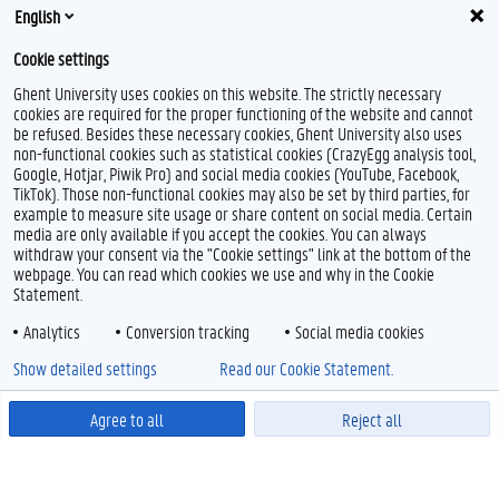
OPLEIDINGEN
English
Bacheloropleidingen
Cookie settings
Masteropleidingen
Ghent University uses cookies on this website. The strictly necessary
Levenslang leren
cookies are required for the proper functioning of the website and cannot
be refused. Besides these necessary cookies, Ghent University also uses
Meer links
non-functional cookies such as statistical cookies (CrazyEgg analysis tool,
Google, Hotjar, Piwik Pro) and social media cookies (YouTube, Facebook,
TikTok). Those non-functional cookies may also be set by third parties, for
ONDERZOEK
example to measure site usage or share content on social media. Certain
media are only available if you accept the cookies. You can always
Onderzoeksfinanciering
withdraw your consent via the "Cookie settings" link at the bottom of the
Doctoreren
webpage. You can read which cookies we use and why in the Cookie
Statement.
Onderzoek met en voor de maatschappij
Analytics
Conversion tracking
Social media cookies
Partnerschappen Globale Zuiden
Show detailed settings
Core Facilities
Read our Cookie Statement.
Meer links
Agree to all
Reject all
Powered by
OVER DE UGENT