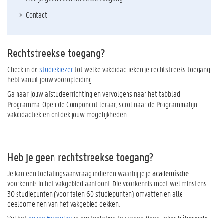
Contact
Rechtstreekse toegang?
Check in de
studiekiezer
tot welke vakdidactieken j
e rechtstreeks toegang
hebt vanuit jouw vooropleiding.
Ga naar jouw afstudeerrichting en vervolgens naar het tabblad
Programma. Open de Component leraar, scrol naar de Programmalijn
vakdidactiek en ontdek jouw mogelijkheden.
Heb je geen rechtstreekse toegang?
Je kan een toelatingsaanvraag indienen waarbij je je
academische
voorkennis in het vakgebied aantoont. Die voorkennis moet wel minstens
30 studiepunten (voor talen 60 studiepunten) omvatten en alle
deeldomeinen van het vakgebied dekken.
Vul het
online formulier
in om toelating te vragen. Voeg zeker
bijhorende