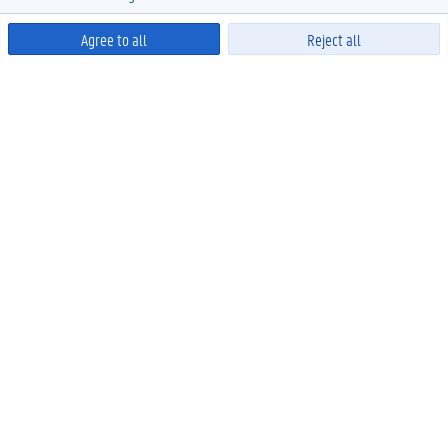
Agree to all
Reject all
Powered by
OPLEIDINGEN
Bacheloropleidingen
Masteropleidingen
Levenslang leren
Meer links
ONDERZOEK
Onderzoeksfinanciering
Doctoreren
Onderzoek met en voor de maatschappij
Partnerschappen Globale Zuiden