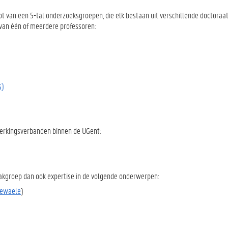
t van een 5-tal onderzoeksgroepen, die elk bestaan uit verschillende doctoraa
van één of meerdere professoren:
s)
werkingsverbanden binnen de UGent:
akgroep dan ook expertise in de volgende onderwerpen:
 Dewaele
)
)