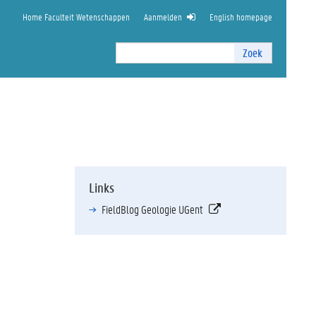
Home Faculteit Wetenschappen
Aanmelden
English homepage
Zoek
Zoek
I
n
t
e
r
n
z
o
Links
e
k
FieldBlog Geologie UGent
e
n