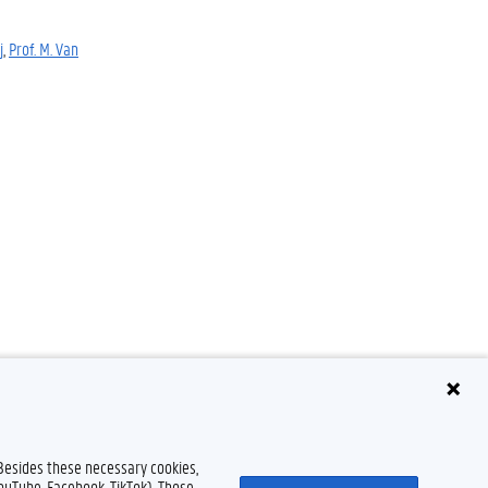
j
,
Prof. M. Van
 Besides these necessary cookies,
YouTube, Facebook, TikTok). Those