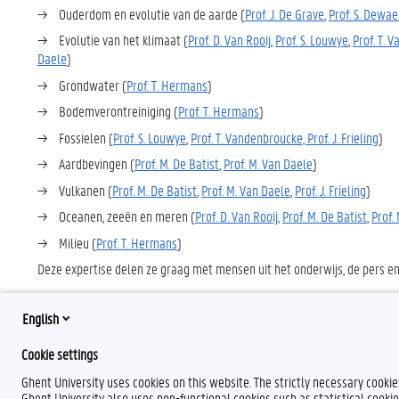
→ Ouderdom en evolutie van de aarde (
Prof. J. De Grave
,
Prof. S. Dewae
→ Evolutie van het klimaat (
Prof. D. Van Rooij
,
Prof. S. Louwye
,
Prof. T. 
Daele
)
→ Grondwater (
Prof. T. Hermans
)
→ Bodemverontreiniging (
Prof. T. Hermans
)
→ Fossielen (
Prof. S. Louwye
,
Prof. T. Vandenbroucke,
Prof. J. Frieling
)
→ Aardbevingen (
Prof. M. De Batist
,
Prof. M. Van Daele
)
→ Vulkanen (
Prof. M. De Batist
,
Prof. M. Van Daele
,
Prof. J. Frieling
)
→ Oceanen, zeeën en meren (
Prof. D. Van Rooij
,
Prof. M. De Batist
,
Prof.
→ Milieu (
Prof. T. Hermans
)
Deze expertise delen ze graag met mensen uit het onderwijs, de pers en
English
Cookie settings
Ghent University uses cookies on this website. The strictly necessary cooki
Ghent University also uses non-functional cookies such as statistical cookie