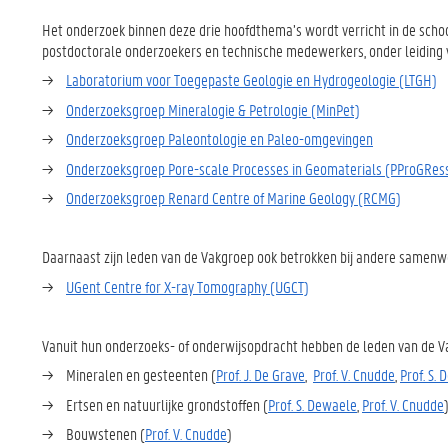
Het onderzoek binnen deze drie hoofdthema’s wordt verricht in de schoo
postdoctorale onderzoekers en technische medewerkers, onder leiding 
→
Laboratorium voor Toegepaste Geologie en Hydrogeologie (LTGH)
→
Onderzoeksgroep Mineralogie & Petrologie (MinPet)
→
Onderzoeksgroep Paleontologie en Paleo-omgevingen
→
Onderzoeksgroep Pore-scale Processes in Geomaterials (PProGRes
→
Onderzoeksgroep Renard Centre of Marine Geology (RCMG)
Daarnaast zijn leden van de Vakgroep ook betrokken bij andere samen
→
UGent Centre for X-ray Tomography (UGCT)
Vanuit hun onderzoeks- of onderwijsopdracht hebben de leden van de V
→ Mineralen en gesteenten (
Prof. J. De Grave
,
Prof. V. Cnudde
,
Prof. S.
→ Ertsen en natuurlijke grondstoffen (
Prof. S. Dewaele
,
Prof. V. Cnudde
→ Bouwstenen (
Prof. V. Cnudde
)