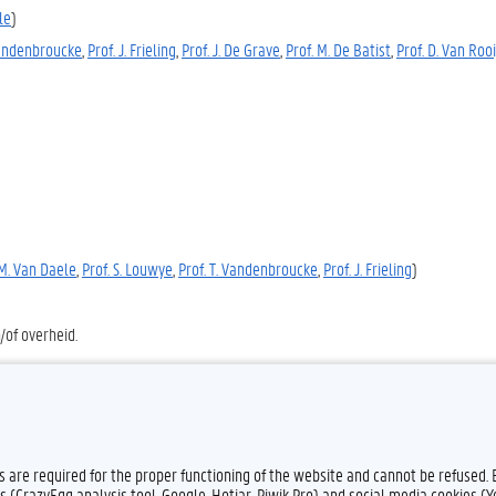
le
)
Vandenbroucke
,
Prof. J. Frieling
,
Prof. J. De Grave
,
P
rof. M. De Batist
,
Prof. D. Van Rooi
 M. Van Daele
,
Prof. S. Louwye
,
Prof. T. Vandenbroucke
,
Prof. J. Frieling
)
/of overheid.
es are required for the proper functioning of the website and cannot be refused.
s (CrazyEgg analysis tool, Google, Hotjar, Piwik Pro) and social media cookies (